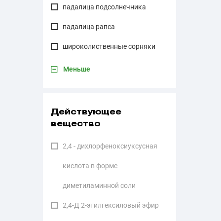
падалица подсолнечника
падалица рапса
широколиственные сорняки
Меньше
Действующее
вещество
2,4 - дихлорфеноксиуксусная
кислота в форме
диметиламинной соли
2,4-Д 2-этилгексиловый эфир