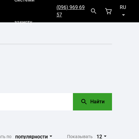
(096) 969 69
RU
57
захисту
UK
Найти
популярности
12
ть по
Показывать