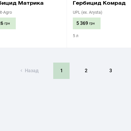
бицид Матрика
Гербицид Комрад
t-Agro
UPL (ex. Arysta)
26
5 369
грн
грн
5 л
Приобрести
Приобрести
Назад
1
2
3