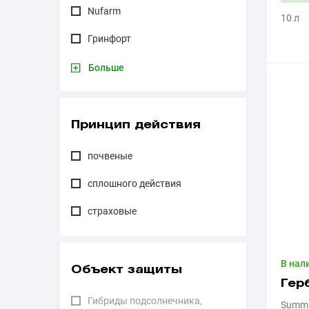
Nufarm
10 л
Гринфорт
Больше
Принцип действия
почвеные
сплошного действия
страховые
В нал
Объект защиты
Гер
Гибриды подсолнечника,
Summi