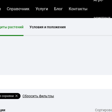
и
Справочник
Услуги
Блог
Контакты
асистент
щиты растений
Условия и положения
Сбросить фильтры
е сорняки
ции
Сортирова