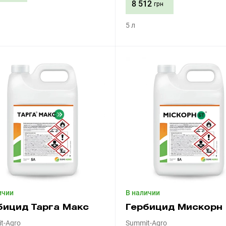
8 512
грн
5 л
Приобрести
Приобрести
ичии
В наличии
бицид Тарга Макс
Гербицид Мискорн
t-Agro
Summit-Agro