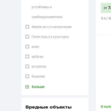
устойчивы к
7
от
трибенуронметила
5 л / 
Земли не с/х назначение
Поля под с/х культуры
анис
арбузы
астрагал
базилик
Больше
В нал
Вредные объекты