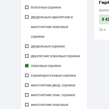
Гер
болотные сорняки
Summi
двудольные однолетние и
8 4
многолетние злаковые
20 л
сорняки
двудольные сорняки
двухлетние злаковые сорняки
злаковые сорняки
корнепаростковые сорняки
многолетние двод. сорняки
многолетние злак. сорняки
многолетние злаковые