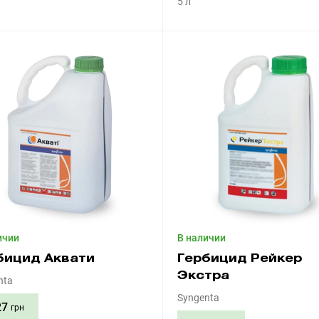
5 л
Приобрести
Приобрести
ичии
В наличии
бицид Аквати
Гербицид Рейкер
Экстра
nta
Syngenta
27
грн