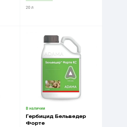
20 л
Приобрести
В наличии
Гербицид Бельведер
Форте