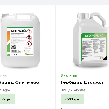
ичии
В наличии
бицид Синтмезо
Гербіцид Етофол
t-Agro
UPL (ex. Arysta)
556
6 591
грн
грн