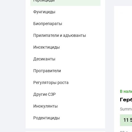
Гербициды
Фунгициды
Биопрепараты
Прилипатели и адъюванты
Инсектициды
Десиканты
Протравители
Регуляторы роста
В нал
Другие СЗР
Гер
Инокулянты
Summi
Родентициды
11 