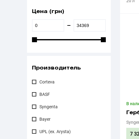
20 л
Цена (грн)
Производитель
Corteva
BASF
В нал
Syngenta
Гер
Bayer
Synge
UPL (ex. Arysta)
7 3