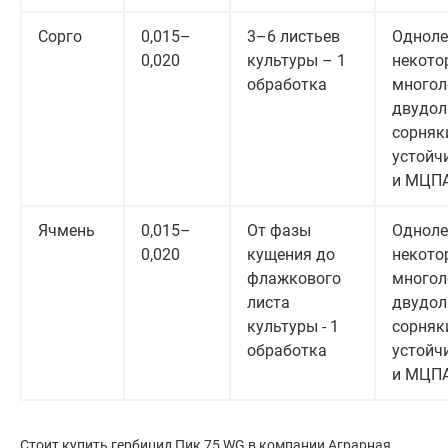
Сорго
0,015–
3–6 листьев
Одноле
0,020
культуры – 1
некото
обработка
многол
двудол
сорняки,
устойчи
и МЦП
Ячмень
0,015–
От фазы
Одноле
0,020
кущения до
некото
флажкового
многол
листа
двудол
культуры - 1
сорняки,
обработка
устойчи
и МЦП
Стоит купить гербицид Пик 75 WG в компании Аграрная