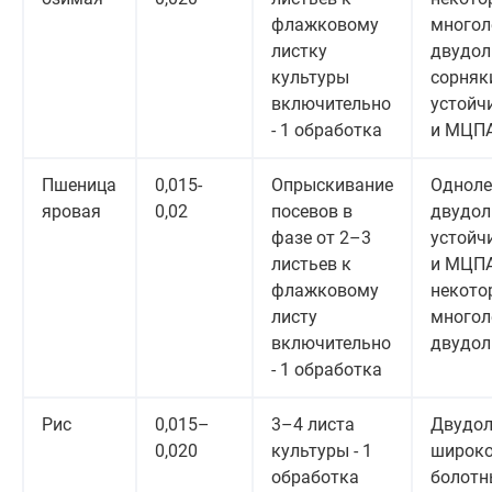
флажковому
многол
листку
двудол
культуры
сорняки,
включительно
устойчи
- 1 обработка
и МЦП
Пшеница
0,015-
Опрыскивание
Одноле
яровая
0,02
посевов в
двудоль
фазе от 2–3
устойчи
листьев к
и МЦПА
флажковому
некото
листу
многол
включительно
двудол
- 1 обработка
Рис
0,015–
3–4 листа
Двудол
0,020
культуры - 1
широко
обработка
болотн