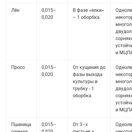
Лён
0,015–
В фазе «елки»
Одноле
0,020
– 1 оборбка
некото
многол
двудол
сорняки,
устойчи
и МЦП
Просо
0,015–
От кущения до
Одноле
0,020
фазы выхода
некото
культуры в
многол
трубку - 1
двудол
оборбка
сорняки,
устойчи
и МЦП
Пшеница
0,015–
От 3–х
Одноле
озимая
0,020
листьев к
некото