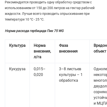
Рекомендуется проводить одну обработку средством с
использованием от 150 до 200 литров на гектар рабочей
жидкости. Лучше всего проводить опрыскивание при
температуре 10 °С - 25 °С.
Норма расхода гербицида Пик 75 WG
Культура
Норма
Фаза
Вредон
внесения,
внесенния
объект
л/га
Кукуруза
0,015–
3–8 листьев
Одноле
0,020
культуры – 1
некото
обработка
многол
двудол
сорняки,
устойчи
и МЦП