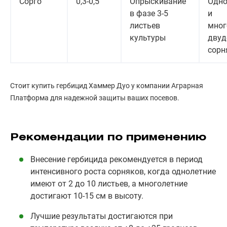
Сорго
0,3-0,5
Опрыскивание
Одно
в фазе 3-5
и
листьев
мног
культуры
двуд
сорн
Стоит купить гербицид Хаммер Дуо у компании Аграрная
Платформа для надежной защиты ваших посевов.
Рекомендации по применению
Внесение гербицида рекомендуется в период
интенсивного роста сорняков, когда однолетние
имеют от 2 до 10 листьев, а многолетние
достигают 10-15 см в высоту.
Лучшие результаты достигаются при