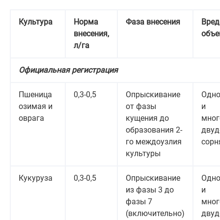
Культура
Норма
Фаза внесения
Вред
внесения,
объе
л/га
Официальная регистрация
Пшеница
0,3-0,5
Опрыскивание
Одно
озимая и
от фазы
и
оврага
кущения до
мног
образования 2-
двуд
го междоузлия
сорн
культуры
Кукуруза
0,3-0,5
Опрыскивание
Одно
из фазы 3 до
и
фазы 7
мног
(включительно)
двуд