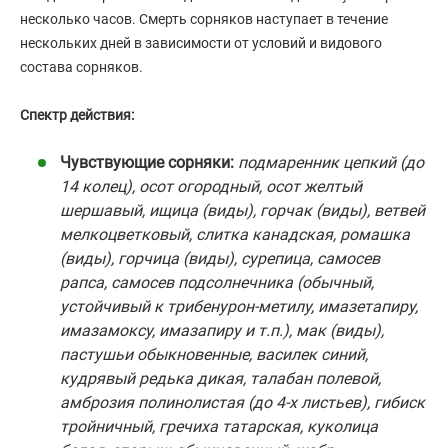
несколько часов. Смерть сорняков наступает в течение
нескольких дней в зависимости от условий и видового
состава сорняков.
Спектр действия:
Чувствующие сорняки:
подмаренник цепкий (до
14 колец), осот огородный, осот желтый
шершавый, ищица (виды), горчак (виды), ветвей
мелкоцветковый, слитка канадская, ромашка
(виды), горчица (виды), сурепица, самосев
рапса, самосев подсолнечника (обычный,
устойчивый к трибенурон-метилу, имазетапиру,
имазамоксу, имазапиру и т.п.), мак (виды),
пастушьи обыкновенные, василек синий,
кудрявый редька дикая, талабан полевой,
амброзия полинолистая (до 4-х листьев), гибиск
тройничный, гречиха татарская, куколица