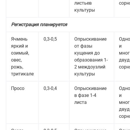
листьев
сорн
культуры
Регистрация планируется
Ячмень
0,3-0,5
Опрыскивание
Одно
яркий и
от фазы
и
озимый,
кущения до
мног
овес,
образования 1-
двуд
рожь,
2 междоузлий
сорн
тритикале
культуры
Просо
0,3-0,4
Опрыскивание
Одно
в фазе 1-4
и
листа
мног
двуд
сорн