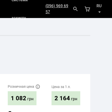
(096) 969 69
RU
57
захисту
UK
Розничная цена
Цена за 1 л.
2 164
1 082
грн
грн