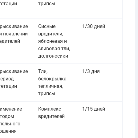
гетации
трипсы
рыскивание
Сисные
1/30 дней
и появлении
вредители,
едителей
яблоневая и
сливовая тли,
долгоносики
рыскивание
Тли,
1/3 дня
период
белокрылка
гетации
тепличная,
трипсы
именение
Комплекс
1/15 дней
тодом
вредителей
пельного
ошения