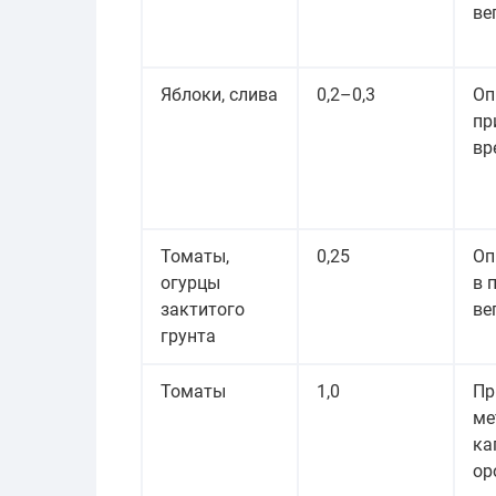
ве
Яблоки, слива
0,2–0,3
Оп
пр
вр
Томаты,
0,25
Оп
огурцы
в 
зактитого
ве
грунта
Томаты
1,0
Пр
ме
ка
ор