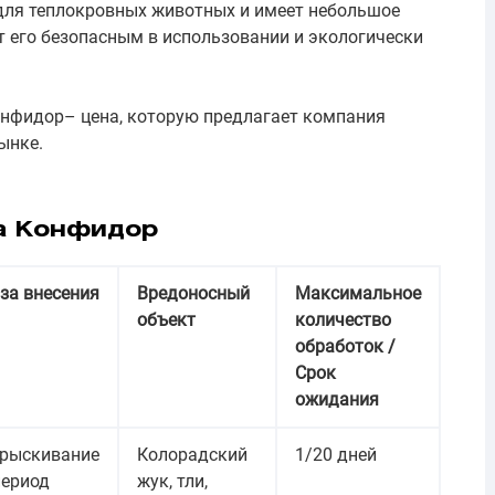
для теплокровных животных и имеет небольшое
т его безопасным в использовании и экологически
онфидор– цена, которую предлагает компания
ынке.
а Конфидор
за внесения
Вредоносный
Максимальное
объект
количество
обработок /
Срок
ожидания
рыскивание
Колорадский
1/20 дней
период
жук, тли,