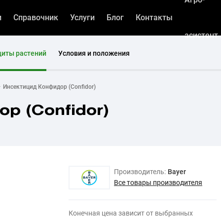
и
Справочник
Услуги
Блог
Контакты
асистент
щиты растений
Условия и положения
Инсектицид Конфидор (Confidor)
р (Confidor)
Производитель:
Bayer
Все товары производителя
Конечная цена зависит от выбранных