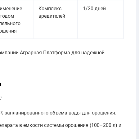
именение
Комплекс
1/20 дней
тодом
вредителей
пельного
ошения
компании Аграрная Платформа для надежной
я
:
0% запланированного объема воды для орошения.
епарата в емкости системы орошения (100–200 л) и