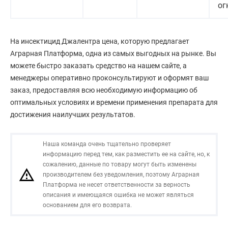
ог
На инсектицид Джалентра цена, которую предлагает
Аграрная Платформа, одна из самых выгодных на рынке. Вы
можете быстро заказать средство на нашем сайте, а
менеджеры оперативно проконсультируют и оформят ваш
заказ, предоставляя всю необходимую информацию об
оптимальных условиях и времени применения препарата для
достижения наилучших результатов.
Наша команда очень тщательно проверяет
информацию перед тем, как разместить ее на сайте, но, к
сожалению, данные по товару могут быть изменены
производителем без уведомления, поэтому Аграрная
Платформа не несет ответственности за верность
описания и имеющаяся ошибка не может являться
основанием для его возврата.