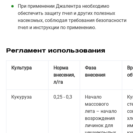
При применении Джалентра необходимо
обеспечить защиту пчел и других полезных
насекомых, соблюдая требования безопасности
пчел и инструкции по применению.
Регламент использования
Культура
Норма
Фаза
Вр
внесения,
внесения
об
л/га
Кукуруза
0,25 - 0,3
Начало
Ку
массового
ст
лета – начало
со
возрождения
хл
личинок для
им
чешуекрылых,
ку