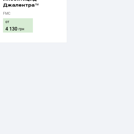
Джалентра™
FMC
от
4 130
грн