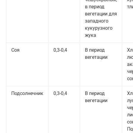
в период
тл
вегетации для
западного
кукурузного
жука
Соя
0,3-0,4
В период
Хл
вегетации
лю
ак
че
со
Подсолнечник
0,3-0,4
В период
Хл
вегетации
лу
че
ли
со
По