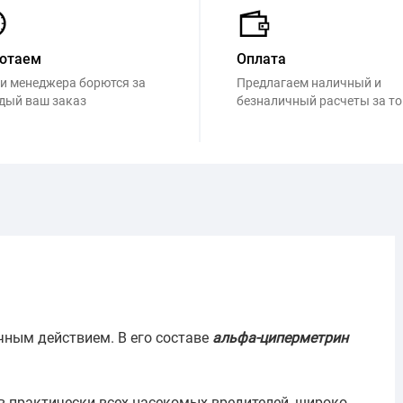
отаем
Оплата
и менеджера борются за
Предлагаем наличный и
дый ваш заказ
безналичный расчеты за т
чным действием. В его составе
альфа-циперметрин
 практически всех насекомых-вредителей, широко