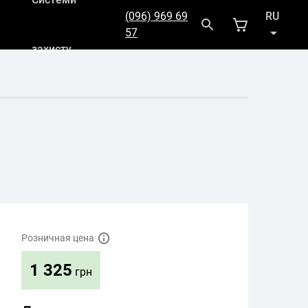
(096) 969 69
RU
57
захисту
UK
Розничная цена
1 325
грн