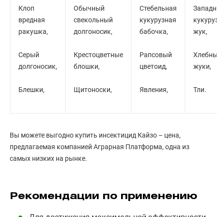
Клоп
Обычный
Стебельная
Запад
вредная
свекольный
кукурузная
кукуру
ракушка,
долгоносик,
бабочка,
жук,
Серый
Крестоцветные
Рапсовый
Хлебн
долгоносик,
блошки,
цветоид,
жуки,
Блешки,
Щитоноски,
Явления,
Тли.
Вы можете выгодно купить инсектицид Кайзо – цена,
предлагаемая компанией Аграрная Платформа, одна из
самых низких на рынке.
Рекомендации по применению