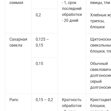
озимая
- 1, срок
явицы, тли
последней
обработки
0,2
Хлебные ж
- 20 дней
трипсы,
блошки
Сахарная
0,125 –
Щитоноски
свекла
0,15
свекольны
блошки, тл
0,15
Обычный
свеклович
долгоносик
серый
долгоноси
Рапс
0,15 – 0,2
Кратность
Крестоцве
обработок
блошки,