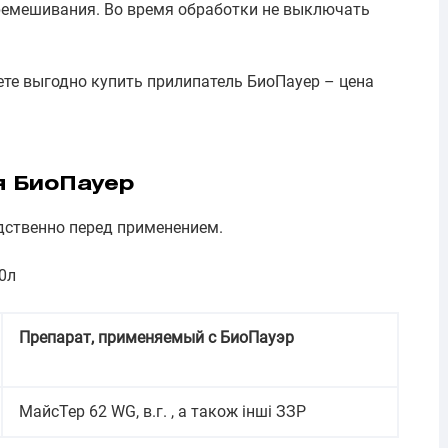
ремешивания. Во время обработки не выключать
те выгодно купить прилипатель БиоПауер – цена
я БиоПауер
дственно перед применением.
0л
Препарат, применяемый с БиоПауэр
МайсТер 62 WG, в.г. , а також інші ЗЗР