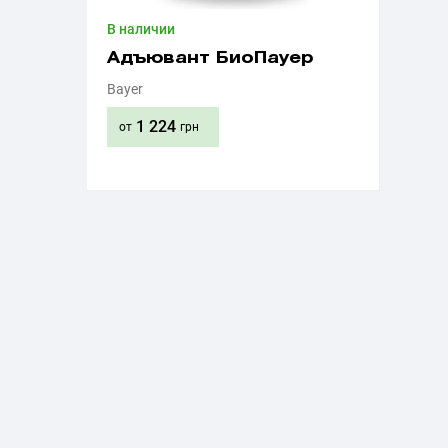
В наличии
Адъювант БиоПауер
Bayer
1 224
от
грн
Приобрести