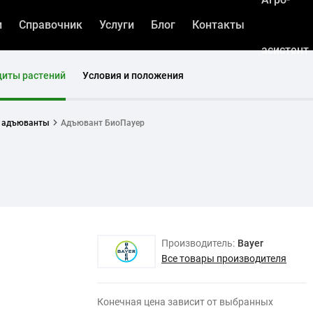
и
Справочник
Услуги
Блог
Контакты
асистент
щиты растений
Условия и положения
и адъюванты
Адъювант БиоПауер
Производитель:
Bayer
Все товары производителя
Конечная цена зависит от выбранных