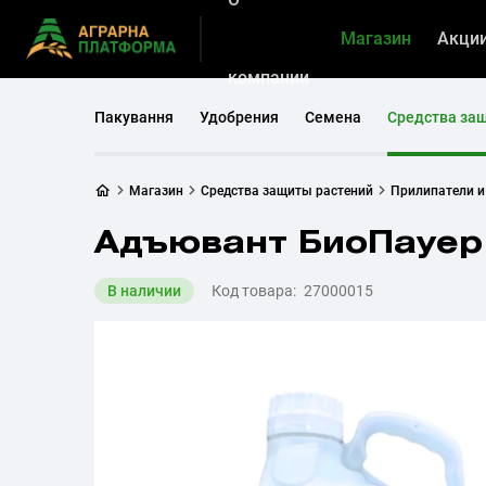
Магазин
Акци
компании
Пакування
Удобрения
Семена
Средства за
Магазин
Средства защиты растений
Прилипатели 
Адъювант БиоПауер
В наличии
Код товара:
27000015