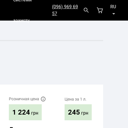
(096) 969 69
RU
57
захисту
UK
Розничная цена
Цена за 1 л.
245
1 224
грн
грн