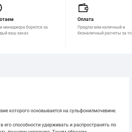
отаем
Оплата
и менеджера борются за
Предлагаем наличный и
дый ваш заказ
безналичный расчеты за т
вие которого основывается на сульфонилмочевине.
 его способности удерживать и распространять по
ать лучшему усвоению. Таким образом,