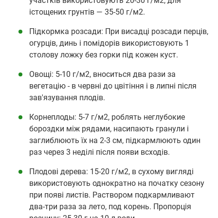
участків використовують 20-30 г/м2, для
істощених грунтів — 35-50 г/м2.
Підкормка розсади: При висадці розсади перців,
огурців, динь і помідорів використовують 1
столову ложку без горки під кожен куст.
Овощі: 5-10 г/м2, вноситься два рази за
вегетацію - в червні до цвітіння і в липні після
зав'язування плодів.
Корнеплоды: 5-7 г/м2, роблять неглубокие
бороздки між рядами, насипають гранули і
заглиблюють їх на 2-3 см, підкармлюють один
раз через 3 неділі після появи всходів.
Плодові дерева: 15-20 г/м2, в сухому вигляді
використовують однократно на початку сезону
при появі листів. Раствором подкармливают
два-три раза за лето, под корень. Пропорція