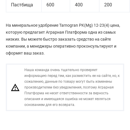
Пастбища
600
400
200
На минеральное удобрение Tarnogran PK(Mg) 12-23(4) цена,
которую предлагает Аграрная Платформа одна из самых
низких. Вы можете быстро заказать средство на сайте
компании, а менеджеры оперативно проконсультируют и
оформят ваш заказ.
Наша команда очень тщательно проверяет
информацию перед тем, как разместить ее на сайте, но, к
сожалению, данные по товару могут быть изменены
производителем без уведомления, поэтому Аграрная
Платформа не несет ответственности за верность
описания и имеющаяся ошибка не может являться
основанием для его возврата.