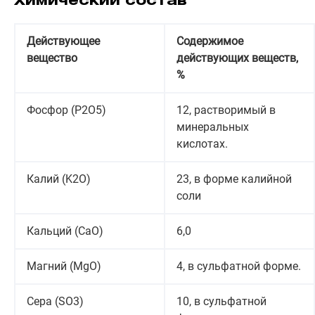
Химический состав
Действующее
Содержимое
вещество
действующих веществ,
%
Фосфор (P2O5)
12, растворимый в
минеральных
кислотах.
Калий (K2O)
23, в форме калийной
соли
Кальций (CaO)
6,0
Магний (MgO)
4, в сульфатной форме.
Сера (SO3)
10, в сульфатной