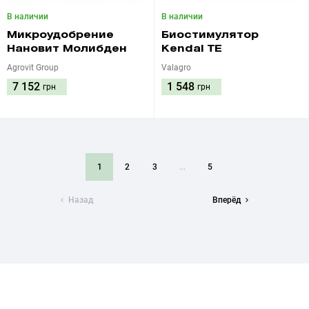
В наличии
В наличии
Микроудобрение
Биостимулятор
Нановит Молибден
Kendal TE
Agrovit Group
Valagro
7 152
1 548
грн
грн
1
2
3
...
5
Назад
Вперёд