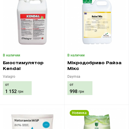
В наличии
В наличии
Биостимулятор
Мікродобриво Райза
Kendal
Мікс
Valagro
Daymsa
от
от
1 152
998
грн
грн
Новинка