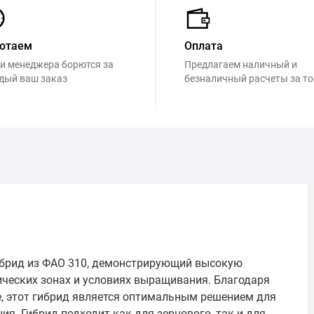
отаем
Оплата
и менеджера борются за
Предлагаем наличный и
дый ваш заказ
безналичный расчеты за т
ибрид из ФАО 310, демонстрирующий высокую
ческих зонах и условиях выращивания. Благодаря
е, этот гибрид является оптимальным решением для
ия. Гибрид подходит как для зернового, так и для