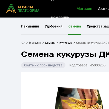
Магазин
Акци
компании
Пакування
Удобрения
Семена
Средства за
Магазин
Семена
Кукуруза
Семена кукурузы ДКС4
Семена кукурузы ДК
Снятый с производства
Код товара:
45000255