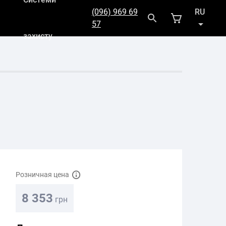
(096) 969 69
RU
57
захисту
UK
Розничная цена
8 353
грн