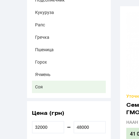
Подсолнечник
Кукуруза
Рапс
Гречка
Пшеница
Горох
Ячмень
Соя
Уточн
Сем
ГМ
Цена (грн)
НААН
41 