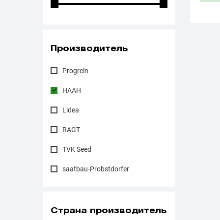
Производитель
Progrein
НААН
Lidea
RAGT
TVK Seed
saatbau-Probstdorfer
Страна производитель