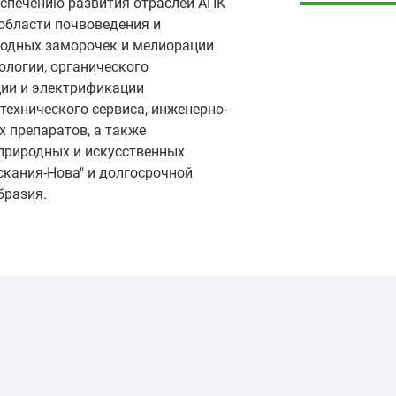
спечению развития отраслей АПК
области почвоведения и
 водных заморочек и мелиорации
ологии, органического
ции и электрификации
технического сервиса, инженерно-
х препаратов, а также
природных и искусственных
скания-Нова" и долгосрочной
бразия.