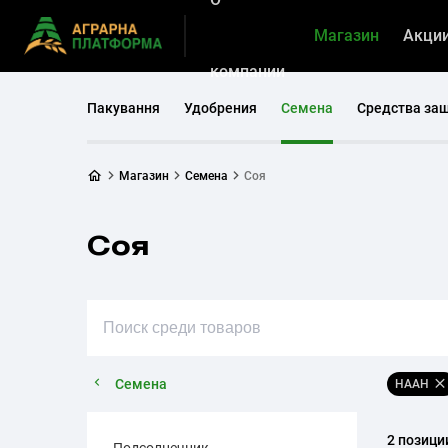
Магазин
Акци
компании
Пакування
Удобрения
Семена
Средства за
Магазин
Семена
Соя
Соя
Семена
НААН
2 позици