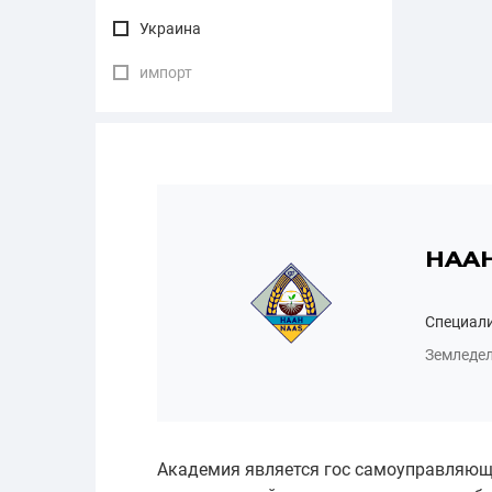
Украина
импорт
НАА
Специал
Земледел
Академия является гос самоуправляющ