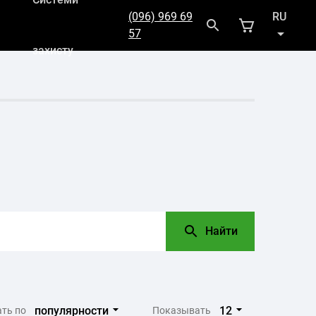
(096) 969 69
RU
57
захисту
UK
Найти
популярности
12
ть по
Показывать