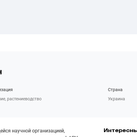
Н
изация
Страна
ие, растениеводство
Украина
ейся научной организацией,
Интересн