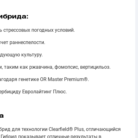
ибрида:
ь стрессовых погодных условий.
счет раннеспелости.
едующую культуру.
, таким как ржавчина, фомопсис, вертицильоз.
агодаря генетике OR Master Premium®.
гербициду Евролайтинг Плюс.
а
рид для технологии Clearfield® Plus, отличающийся
Гибрид показывает отличные результаты в