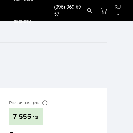
(096) 969 69
RU
57
захисту
UK
Розничная цена
7 555
грн