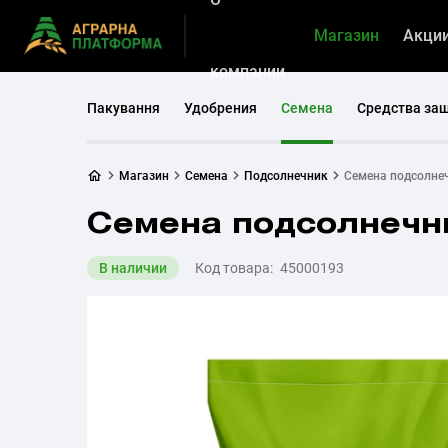
Магазин
Акци
компании
Пакування
Удобрения
Семена
Средства за
Магазин
Семена
Подсолнечник
Семена подсолне
Семена подсолнечн
В наличии
Код товара:
45000193