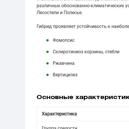
различных обоснованно-климатических ус
Лесостепи и Полесье.
Гибрид проявляет устойчивость к наибол
Фомопсис
Склеротиниоз корзины, стебли
Ржавчина
Вертицилез
Основные характеристи
Характеристика
Группа спелости