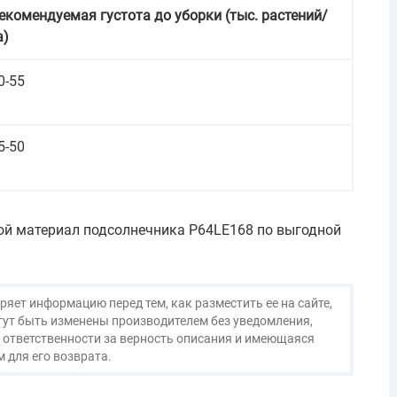
екомендуемая густота до уборки (тыс. растений/
а)
0-55
5-50
ой материал подсолнечника P64LE168 по выгодной
яет информацию перед тем, как разместить ее на сайте,
огут быть изменены производителем без уведомления,
 ответственности за верность описания и имеющаяся
 для его возврата.