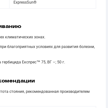
ExpressSun®
иванию
ех климатических зонах.
при благоприятных условиях для развития болезни,
ербицида Експрес™ 75, ВГ –; 50 г.
комендации
стота стояния, рекомендованная производителем