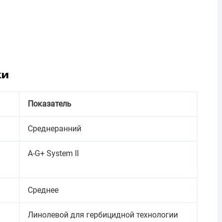
ки
Показатель
Среднеранний
А-G+ System II
Среднее
Линолевой для гербицидной технологии