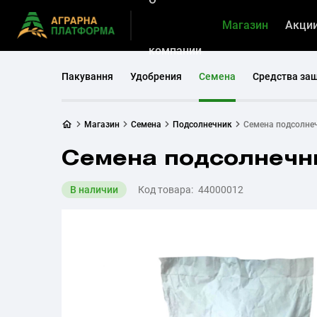
Магазин
Акци
компании
Пакування
Удобрения
Семена
Средства за
Магазин
Семена
Подсолнечник
Семена подсолне
Семена подсолнечн
В наличии
Код товара:
44000012