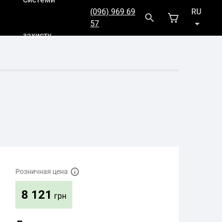
(096) 969 69
RU
57
захисту
UK
Розничная цена
8 121
грн