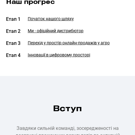
Наш прогрес
Етап 1
Початок нашого шляху
Етап 2
Ми - офіційний дистрибютор
Етап 3
Перехід у простір онлайн-продажів у агро
Етап 4
Інновації в цифровому просторі
Вступ
Завдяки сильній команді, зосередженості на