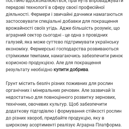
постійно вдосконалюються, прагнуть впроваджувати
передові технології в сферу своєї професійної
діяльності. Фермери і звичайні дачники намагаються
застосовувати спеціальні добавки для покращення
врожайності своїх угідь. Адже більшість розуміє, що
аграрний сектор сьогодні - це одна з провідних
галузей, яка може суттєво підтримувати українську
економіку. Фермерські господарства розвиваються
стрімкими темпами, намагаючись забезпечити ринок
корисною продукцією. Але для покращення
результату необхідно
купити добрива
.
Грунт містить безліч різних поживних для рослин
органічних і мінеральних речовин. Але зазвичай їх
недостатньо для повноцінного розвитку зернових,
технічних, овочевих культур. Щоб забезпечити
додаткову підгодівлю і формування стійкості рослин
до різних хвороб, придбайте продукцію, яку в
широкому асортименті реалізує Аграрна Платформа.