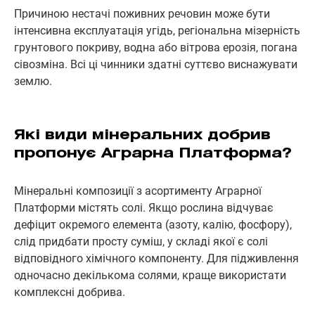
Причиною нестачі поживних речовин може бути
інтенсивна експлуатація угідь, регіональна мізерність
грунтового покриву, водна або вітрова ерозія, погана
сівозміна. Всі ці чинники здатні суттєво виснажувати
землю.
Які види мінеральних добрив
пропонує Аграрна Платформа?
Мінеральні композиції з асортименту Аграрної
Платформи містять солі. Якщо рослина відчуває
дефіцит окремого елемента (азоту, калію, фосфору),
слід придбати просту суміш, у складі якої є солі
відповідного хімічного компоненту. Для підживлення
одночасно декількома солями, краще використати
комплексні добрива.