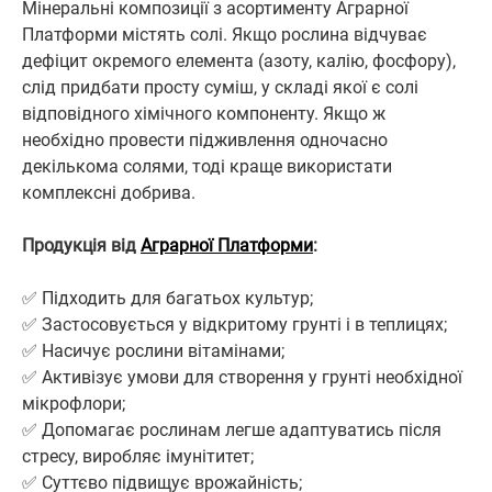
Мінеральні композиції з асортименту Аграрної
Платформи містять солі. Якщо рослина відчуває
дефіцит окремого елемента (азоту, калію, фосфору),
слід придбати просту суміш, у складі якої є солі
відповідного хімічного компоненту. Якщо ж
необхідно провести підживлення одночасно
декількома солями, тоді краще використати
комплексні добрива.
Продукція від
Аграрної Платформи
:
✅ Підходить для багатьох культур;
✅ Застосовується у відкритому грунті і в теплицях;
✅ Насичує рослини вітамінами;
✅ Активізує умови для створення у грунті необхідної
мікрофлори;
✅ Допомагає рослинам легше адаптуватись після
стресу, виробляє імунітитет;
✅ Суттєво підвищує врожайність;