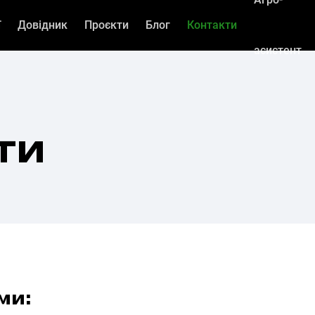
ї
Довідник
Проєкти
Блог
Контакти
асистент
ти
ми: