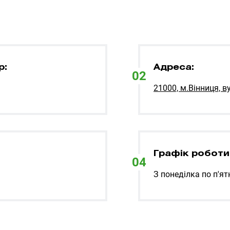
р:
Адреса:
02
21000, м.Вінниця, ву
Графік роботи
04
З понеділка по п'ят