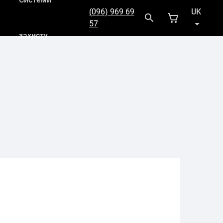
(096) 969 69
UK
57
захисту
RU