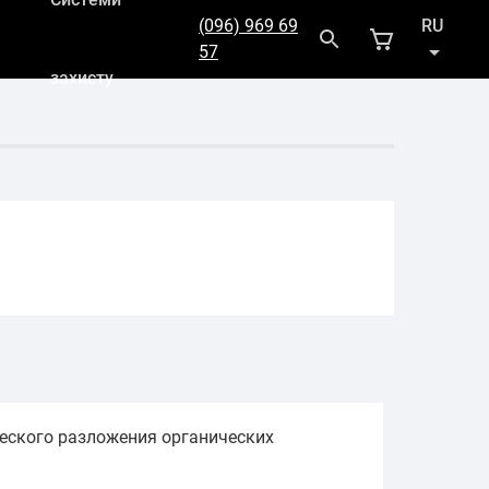
(096) 969 69
RU
57
захисту
UK
ческого разложения органических