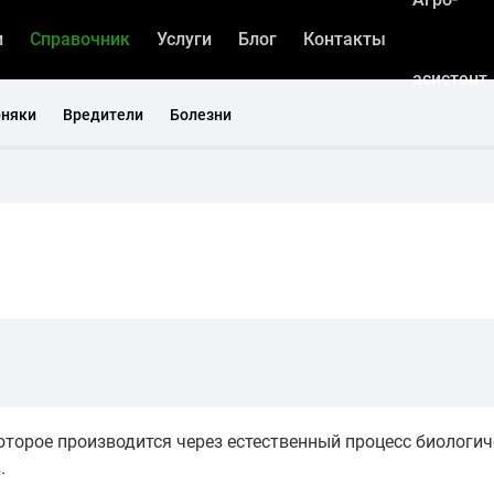
и
Справочник
Услуги
Блог
Контакты
асистент
рняки
Вредители
Болезни
оторое производится через естественный процесс биологи
.