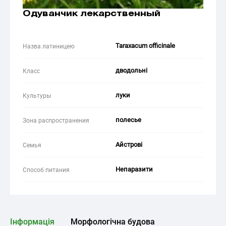
Одуванчик лекарственный
Taraxacum officinale
Назва латиницею
дводольні
Класс
луки
Культуры
полесье
Зона распространения
Айстрові
Семья
Непаразити
Способ питания
Інформація
Морфологічна будова