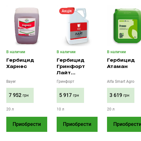
Акція
В наличии
В наличии
В наличии
Гербицид
Гербицид
Гербицид
Харнес
Гринфорт
Атаман
Лайт
(имазамокс,
Bayer
Гринфорт
Alfa Smart Agro
33 г/л +
имазапир, 15
7 952
5 917
3 619
грн
грн
грн
г/л)
20 л
10 л
20 л
Приобрести
Приобрести
Приобрест