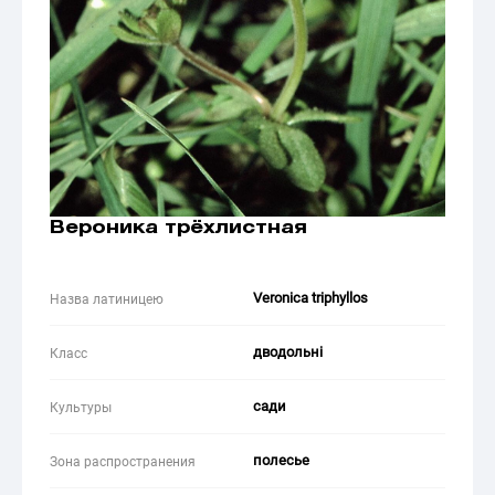
Вероника трёхлистная
Veronica triphyllos
Назва латиницею
дводольні
Класс
сади
Культуры
полесье
Зона распространения