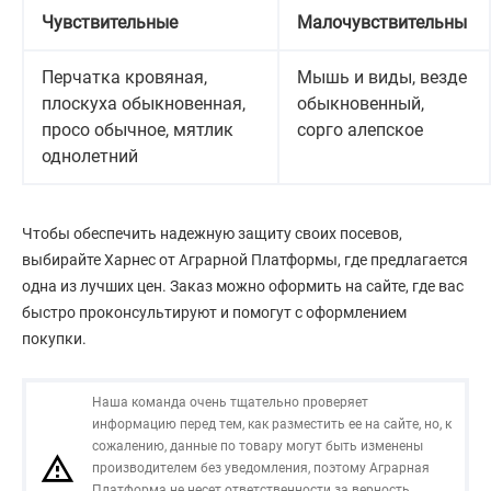
Чувствительные
Малочувствительны
Перчатка кровяная,
Мышь и виды, везде
плоскуха обыкновенная,
обыкновенный,
просо обычное, мятлик
сорго алепское
однолетний
Чтобы обеспечить надежную защиту своих посевов,
выбирайте Харнес от Аграрной Платформы, где предлагается
одна из лучших цен. Заказ можно оформить на сайте, где вас
быстро проконсультируют и помогут с оформлением
покупки.
Наша команда очень тщательно проверяет
информацию перед тем, как разместить ее на сайте, но, к
сожалению, данные по товару могут быть изменены
производителем без уведомления, поэтому Аграрная
Платформа не несет ответственности за верность