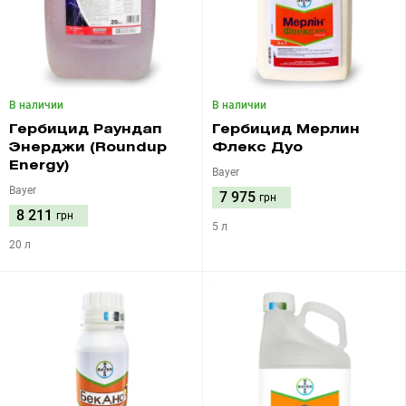
В наличии
В наличии
Гербицид Раундап
Гербицид Мерлин
Энерджи (Roundup
Флекс Дуо
Energy)
Bayer
Bayer
7 975
грн
8 211
грн
5 л
20 л