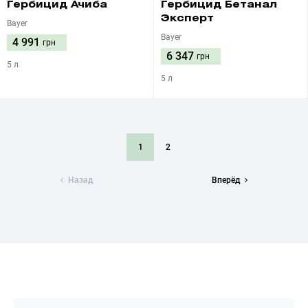
Гербицид Ачиба
Гербицид Бетанал
Эксперт
Bayer
Bayer
4 991
грн
6 347
грн
5 л
5 л
1
2
Назад
Вперёд