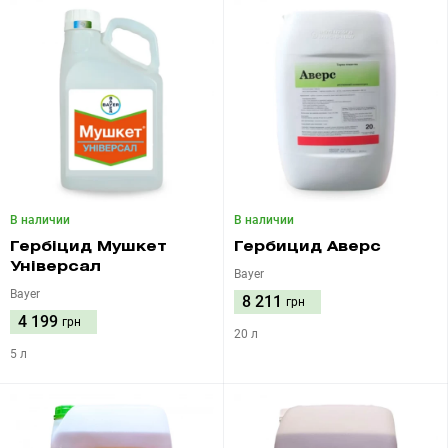
В наличии
В наличии
Гербіцид Мушкет
Гербицид Аверс
Універсал
Bayer
Bayer
8 211
грн
4 199
грн
20 л
5 л