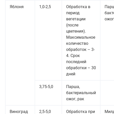
Яблоня
1,0-2,5
Обработка в
Парш
период
бакт
вегетации
ожог
(после
цветения).
Максимальное
количество
обработок – 3-
4. Срок
последней
обработки – 30
дней
3,75-5,0
Парша,
бактериальный
ожог, рак
Виноград
2,5-5,0
Обработка при
Мил