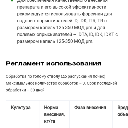
Для обеспечения качественного внесения
препарата и его высокой эффективности
рекомендуется использовать форсунки для
садовых опрыскивателей ID, IDK, ITR, TR с
размером капель 125-350 МОД μm и для
полевых опрыскивателей – IDTA, ID, IDK, IDKT с
размером капель 125-350 МОД μm.
Регламент использования
Обработка по голому стволу (до распускания почек).
Максимальное количество обработок – 3. Срок последней
обработки – 30 дней
Культура
Норма
Фаза внесения
Вре
внесения,
объе
кг/га