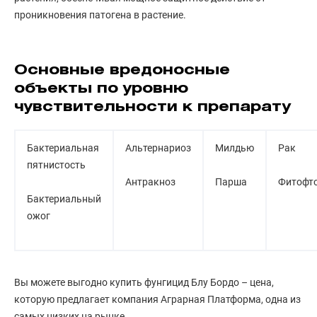
проникновения патогена в растение.
Основные вредоносные
объекты по уровню
чувствительности к препарату
Бактериальная
Альтернариоз
Милдью
Рак
пятнистость
Антракноз
Парша
Фитофт
Бактериальный
ожог
Вы можете выгодно купить фунгицид Блу Бордо – цена,
которую предлагает компания Аграрная Платформа, одна из
самых низких на рынке.