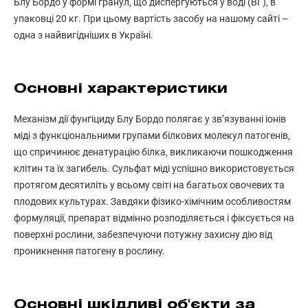
Блу Бордо у формі гранул, що диспергуються у воді (ВГ), в
упаковці 20 кг. При цьому вартість засобу на нашому сайті –
одна з найвигідніших в Україні.
Основні характеристики
Механізм дії фунгіциду Блу Бордо полягає у зв’язуванні іонів
міді з функціональними групами білкових молекул патогенів,
що спричинює денатурацію білка, викликаючи пошкодження
клітин та їх загибель. Сульфат міді успішно використовується
протягом десятиліть у всьому світі на багатьох овочевих та
плодових культурах. Завдяки фізико-хімічним особливостям
формуляції, препарат відмінно розподіляється і фіксується на
поверхні рослини, забезпечуючи потужну захисну дію від
проникнення патогену в рослину.
Основні шкідливі об'єкти за