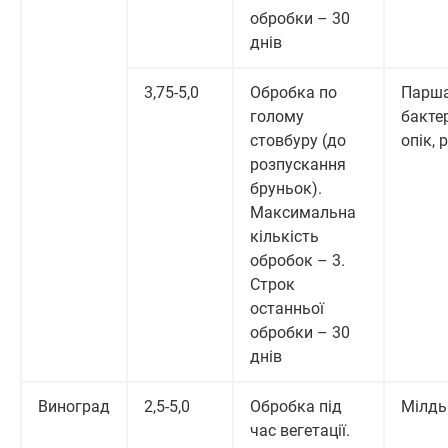
обробки – 30
днів
3,75-5,0
Обробка по
Парша
голому
бакте
стовбуру (до
опік, 
розпускання
бруньок).
Максимальна
кількість
обробок – 3.
Строк
останньої
обробки – 30
днів
Виноград
2,5-5,0
Обробка під
Мілд
час вегетації.