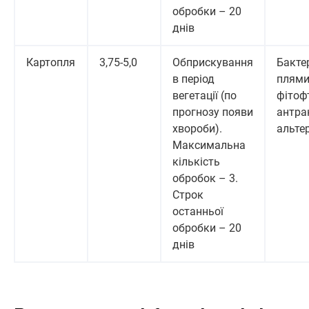
обробки – 20
днів
Картопля
3,75-5,0
Обприскування
Бакте
в період
плями
вегетації (по
фітоф
прогнозу появи
антра
хвороби).
альте
Максимальна
кількість
обробок – 3.
Строк
останньої
обробки – 20
днів