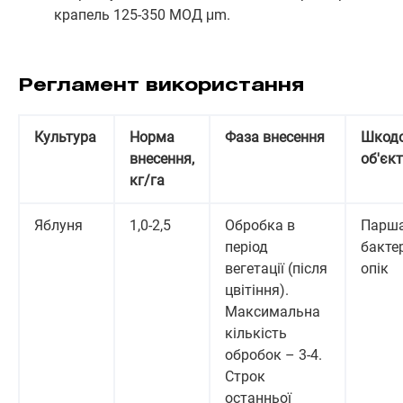
крапель 125-350 МОД μm.
Регламент використання
Культура
Норма
Фаза внесення
Шкод
внесення,
об'єкт
кг/га
Яблуня
1,0-2,5
Обробка в
Парша
період
бакте
вегетації (після
опік
цвітіння).
Максимальна
кількість
обробок – 3-4.
Строк
останньої