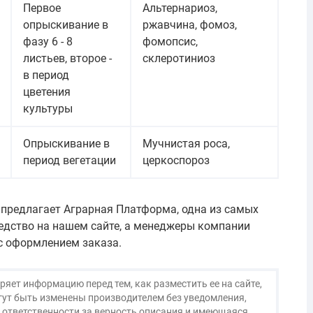
Первое
Альтернариоз,
опрыскивание в
ржавчина, фомоз,
фазу 6 - 8
фомопсис,
листьев, второе -
склеротиниоз
в период
цветения
культуры
Опрыскивание в
Мучнистая роса,
период вегетации
церкоспороз
 предлагает Аграрная Платформа, одна из самых
едство на нашем сайте, а менеджеры компании
с оформлением заказа.
яет информацию перед тем, как разместить ее на сайте,
огут быть изменены производителем без уведомления,
 ответственности за верность описания и имеющаяся