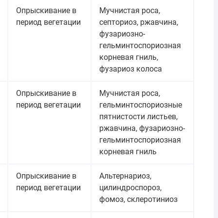
Опрыскивание в
Мучнистая роса,
период вегетации
септориоз, ржавчина,
фузариозно-
гельминтоспориозная
корневая гниль,
фузариоз колоса
Опрыскивание в
Мучнистая роса,
период вегетации
гельминтоспориозные
пятнистости листьев,
ржавчина, фузариозно-
гельминтоспориозная
корневая гниль
Опрыскивание в
Альтернариоз,
период вегетации
цилиндроспороз,
фомоз, склеротиниоз