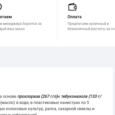
отаем
Оплата
и менеджера борются за
Предлагаем наличный и
дый ваш заказ
безналичный расчеты за т
на основе
прохлораза (267 г/л)
и
тебуконазола (133 г/
(масло) в воде, в пластиковых канистрах по 5
х колосовых культур, рапса, сахарной свеклы и
ковых заболеваний.