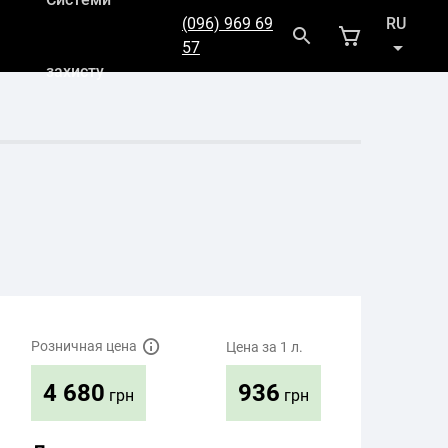
(096) 969 69
RU
57
захисту
UK
Розничная цена
Цена за 1 л.
936
4 680
грн
грн