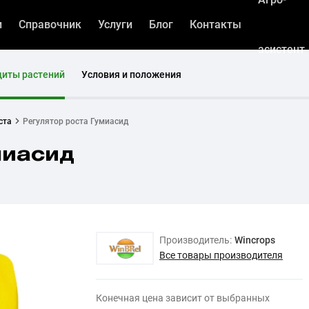
и
Справочник
Услуги
Блог
Контакты
асистент
щиты растений
Условия и положения
ста
Регулятор роста Гумиасид
миасид
Производитель:
Wincrops
Все товары производителя
Конечная цена зависит от выбранных