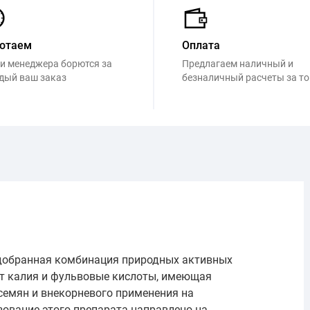
отаем
Оплата
и менеджера борются за
Предлагаем наличный и
дый ваш заказ
безналичный расчеты за т
добранная комбинация природных активных
ат калия и фульвовые кислоты, имеющая
емян и внекорневого применения на
зование этого препарата направлено на