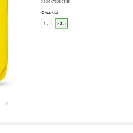
характеристик:
Фасовка
1 л
20 л