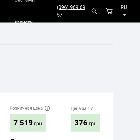
(096) 969 69
RU
57
захисту
UK
Розничная цена
Цена за 1 л.
376
7 519
грн
грн