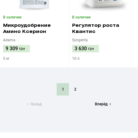
В наличии
В наличии
Микроудобрение
Регулятор роста
Амино Ксерион
Квантис
Adama
Syngenta
9 309
3 630
грн
грн
5 кг
10 л
1
2
Назад
Вперёд