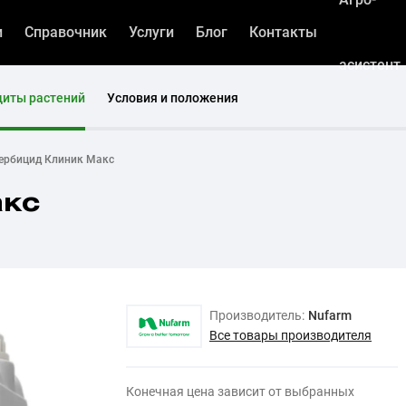
и
Справочник
Услуги
Блог
Контакты
асистент
щиты растений
Условия и положения
ербицид Клиник Макс
акс
Производитель:
Nufarm
Все товары производителя
Конечная цена зависит от выбранных