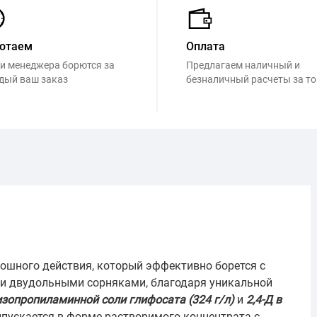
отаем
Оплата
и менеджера борются за
Предлагаем наличный и
дый ваш заказ
безналичный расчеты за т
лошного действия, который эффективно борется с
и двудольными сорняками, благодаря уникальной
изопропиламинной соли глифосата (324 г/л)
и
2,4-Д в
ыпускается в форме растворимого концентрата с