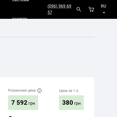
(096) 969 69
RU
57
захисту
UK
Розничная цена
Цена за 1 л.
380
7 592
грн
грн