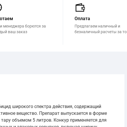
отаем
Оплата
и менеджера борются за
Предлагаем наличный и
дый ваш заказ
безналичный расчеты за т
бицид широкого спектра действия, содержащий
ктивное вещество. Препарат выпускается в форме
 тару объемом 5 литров. Конкур применяется для
нных и злаковых сорняков, включая щирицу,