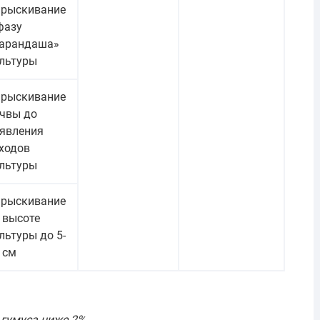
рыскивание
фазу
арандаша»
льтуры
рыскивание
чвы до
явления
ходов
льтуры
рыскивание
 высоте
льтуры до 5-
 см
 гумуса ниже 2%