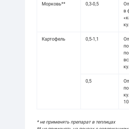
Морковь**
0,3-0,5
Оп
в 
«к
ку
Картофель
0,5-1,1
Оп
по
по
вс
ку
0,5
Оп
по
ку
10
* не применять препарат в теплицах
** не применять на почвах с содержанием