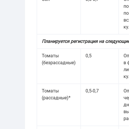
по
по
вс
ку
Планируется регистрация на следующие
Томаты
0,5
Оп
(безрассадные)
в 
ли
ку
Томаты
0,5-0,7
Оп
(рассадные)*
че
дн
вы
ра