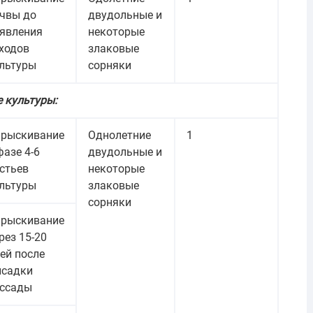
чвы до
двудольные и
явления
некоторые
ходов
злаковые
льтуры
сорняки
 культуры:
рыскивание
Однолетние
1
фазе 4-6
двудольные и
стьев
некоторые
льтуры
злаковые
сорняки
рыскивание
рез 15-20
ей после
садки
ссады