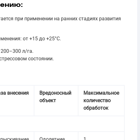
нению:
ется при применении на ранних стадиях развития
енения: от +15 до +25°C.
200–300 л/га.
 стрессовом состоянии.
за внесения
Вредоносный
Максимальное
объект
количество
обработок
рыскивание
Одолетние
1