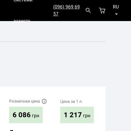
(096) 969 69
RU
57
захисту
UK
Розничная цена
Цена за 1 л.
1 217
6 086
грн
грн