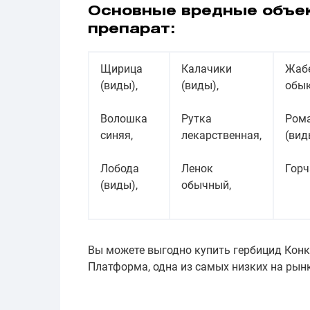
Основные вредные объе
препарат:
Щирица
Калачики
Жаб
(виды),
(виды),
обык
Волошка
Рутка
Ром
синяя,
лекарственная,
(вид
Лобода
Ленок
Горч
(виды),
обычный,
Вы можете выгодно купить гербицид Конк
Платформа, одна из самых низких на рынк