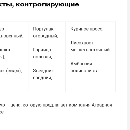
кты, контролирующие
ер
Портулак
Куриное просо,
новенный,
огородный,
Лисохвост
ашка
Горчица
мышехвосточный,
ы),
полевая,
Амброзия
ак (виды),
Звездник
полинолиста.
средний,
ур – цена, которую предлагает компания Аграрная
е.