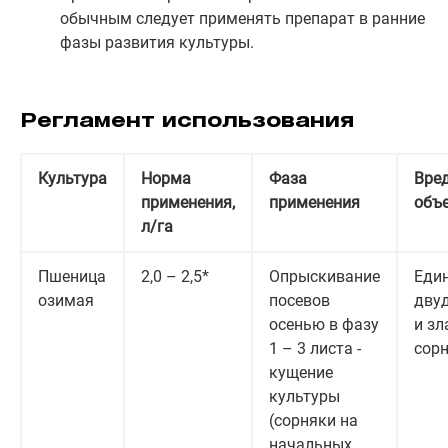
обычным следует применять препарат в ранние
фазы развития культуры.
Регламент использования
Культура
Норма
Фаза
Вре
применения,
применения
объ
л/га
Пшеница
2,0 – 2,5*
Опрыскивание
Еди
озимая
посевов
дву
осенью в фазу
и з
1 – 3 листа -
сор
кущение
культуры
(сорняки на
начальных