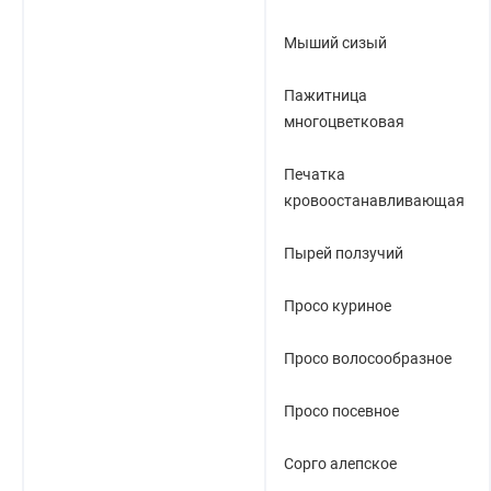
Мыший сизый
Пажитница
многоцветковая
Печатка
кровоостанавливающая
Пырей ползучий
Просо куриное
Просо волосообразное
Просо посевное
Сорго алепское