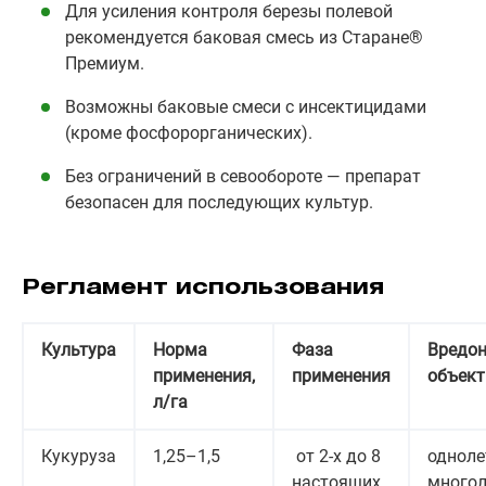
Для усиления контроля березы полевой
рекомендуется баковая смесь из Старане®
Премиум.
Возможны баковые смеси с инсектицидами
(кроме фосфорорганических).
Без ограничений в севообороте — препарат
безопасен для последующих культур.
Регламент использования
Культура
Норма
Фаза
Вредо
применения,
применения
объект
л/га
Кукуруза
1,25–1,5
от 2-х до 8
одноле
настоящих
многол