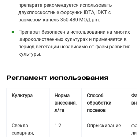
препарата рекомендуется использовать
двухплоскостные форсунки IDTA, IDKT с
размером капель 350-480 МОД μm.
Препарат безопасен в использовании на многих
широколиственных культурах и применяется в
период вегетации независимо от фазы развития
культуры.
Регламент использования
Культура
Норма
Способ
Ф
внесения,
обработки
вн
л/га
посевов
Свекла
1-2
Опрыскивание
фа
сахарная,
ли