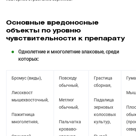
Основные вредоносные
объекты по уровню
чувствительности к препарату
Однолетние и многолетние злаковые, среди
которых:
Бромус (виды),
Повсюду
Грастица
Гума
обычный,
сборная,
Лисохвост
Мыш 
мышехвосточный,
Метлюг
Падалица
обычный,
зерновых
Пло
Пажитница
колосовых
обы
многолетняя,
Пальчатка
культур,
(про
кроваво-
севе