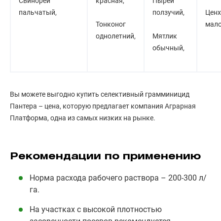
Свинорей
красная,
Пырей
пальчатый,
ползучий,
Ценх
Тонконог
мало
однолетний,
Мятлик
обычный,
Вы можете выгодно купить селективный грамминицид
Пантера – цена, которую предлагает компания Аграрная
Платформа, одна из самых низких на рынке.
Рекомендации по применению
Норма расхода рабочего раствора – 200-300 л/
га.
На участках с высокой плотностью