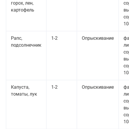
горох, лен,
со
картофель
вы
со
10
Рапс,
1-2
Опрыскивание
фа
подсолнечник
ли
со
вы
со
10
Капуста,
1-2
Опрыскивание
фа
томаты, лук
ли
со
вы
со
10