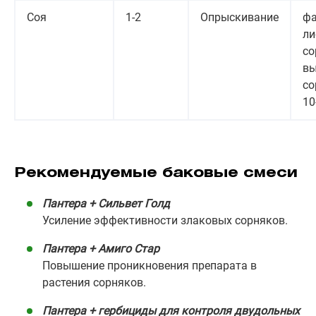
Соя
1-2
Опрыскивание
фа
ли
со
вы
со
10
Рекомендуемые баковые смеси
Пантера + Сильвет Голд
Усиление эффективности злаковых сорняков.
Пантера + Амиго Стар
Повышение проникновения препарата в
растения сорняков.
Пантера + гербициды для контроля двудольных