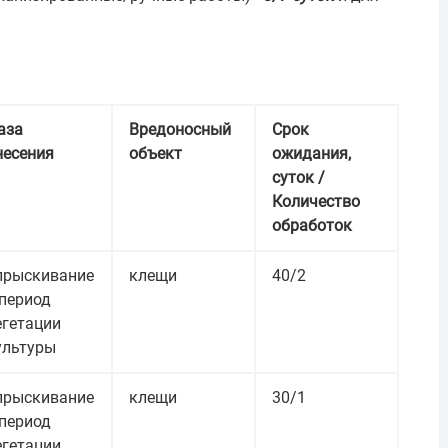
аза
Вредоносный
Срок
несения
объект
ожидания,
суток /
Количество
обработок
прыскивание
клещи
40/2
 период
егетации
ультуры
прыскивание
клещи
30/1
 период
егетации