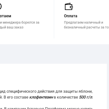
отаем
Оплата
и менеджера борются за
Предлагаем наличный и
дый ваш заказ
безналичный расчеты за т
ид специфического действия для защиты яблони,
. В его составе
клофентезин
в количестве
500 г/л
.
ии. В компании Аграрная Платформа можно купить