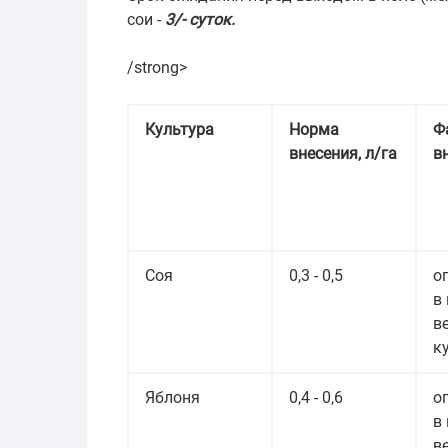
сои -
3/- суток.
/strong>
Культура
Норма
Ф
внесения, л/га
в
Соя
0,3 - 0,5
о
в
в
к
Яблоня
0,4 - 0,6
о
в
в