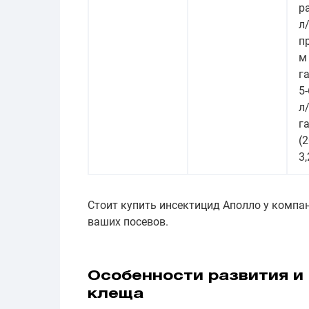
р
л/
п
м
га
5
л/
га
(
3,
Стоит купить инсектицид Аполло у комп
ваших посевов.
Особенности развития и
клеща