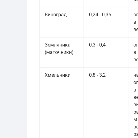
Виноград
0,24 - 0,36
о
в
в
Земляника
0,3 - 0,4
о
(маточники)
в
в
Хмельники
0,8 - 3,2
н
о
в
в
в
ра
м
р
р