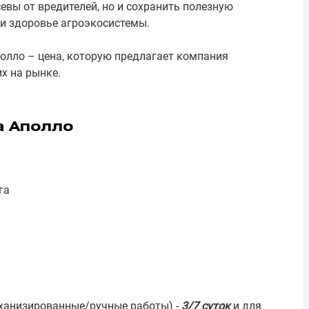
евы от вредителей, но и сохранить полезную
и здоровье агроэкосистемы.
олло – цена, которую предлагает компания
х на рынке.
а Аполло
га
а
еханизированные/ручные работы) -
3/7 суток
и для