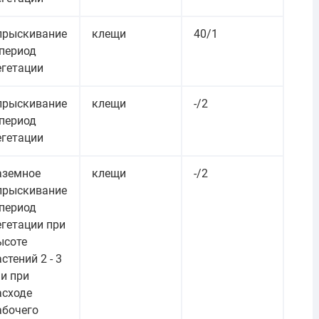
прыскивание
клещи
40/1
 период
егетации
прыскивание
клещи
-/2
 период
егетации
аземное
клещи
-/2
прыскивание
 период
егетации при
ысоте
стений 2 - 3
 и при
асходе
абочего