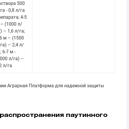
аствора 500
га - 0,8 л/га
репарата; 4-5
 – (1000 л/
) – 1,6 л/га;
-6 м – (1500
га) – 2,4 л/
; 6-7 м -
2000 л/га) –
2 л/га
ании Аграрная Платформа для надежной защиты
 распространения паутинного