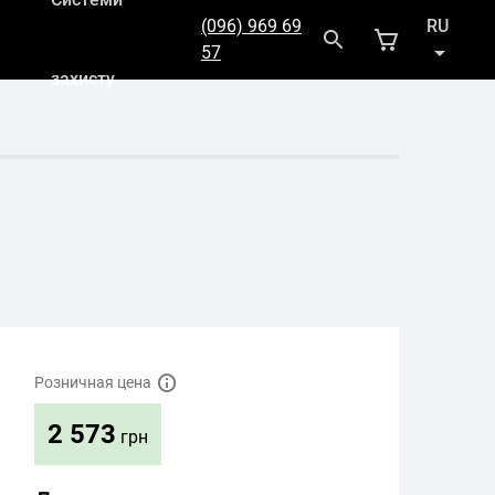
(096) 969 69
RU
57
захисту
UK
Розничная цена
2 573
грн