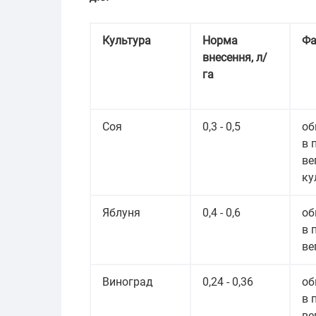
Культура
Норма
Фа
внесення, л/
га
Соя
0,3 - 0,5
об
в 
ве
ку
Яблуня
0,4 - 0,6
об
в 
ве
Виноград
0,24 - 0,36
об
в 
ве