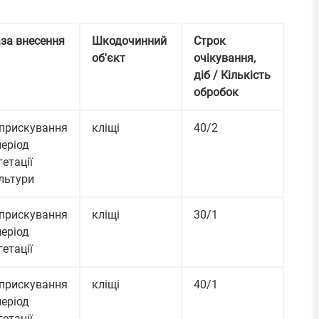
за внесення
Шкодочинний
Строк
об'єкт
очікування,
діб / Кількість
обробок
прискування
кліщі
40/2
період
гетації
льтури
прискування
кліщі
30/1
період
гетації
прискування
кліщі
40/1
період
гетації