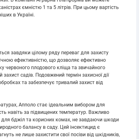
ністрах ємністю 1 та 5 літрів. При цьому вартість
іших в Україні.
ься завдяки цілому ряду переваг для захисту
гічною ефективністю, що дозволяє ефективно
тку червоного плодового кліща та звичайного
 захист садів. Подовжений термін захисної дії
обробках та забезпечує тривалий захист від
ратурах, Апполо стає ідеальним вибором для
сть навіть за підвищених температур. Важливо
 для бджіл та корисних комах, не завдаючи шкоди
иродного балансу в саду. Цей інсектицид є
гнуть не лише захистити свої посіви від шкідників,