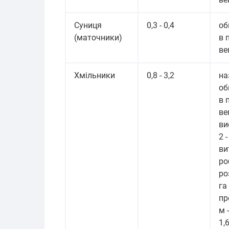
Суниця
0,3 - 0,4
об
(маточники)
в 
ве
Хмільники
0,8 - 3,2
на
об
в 
ве
ви
2 
ви
ро
ро
га 
пр
м 
1,6