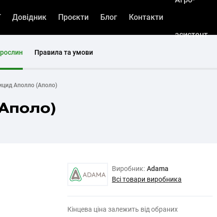
ї
Довідник
Проєкти
Блог
Контакти
асистент
 рослин
Правила та умови
ицид Аполло (Аполо)
(Аполо)
Виробник:
Adama
Всі товари виробника
Кінцева ціна залежить від обраних