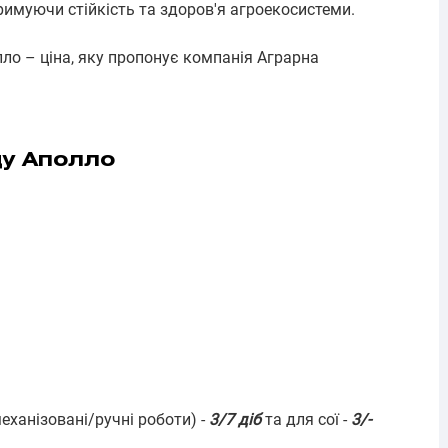
римуючи стійкість та здоров'я агроекосистеми.
ло – ціна, яку пропонує компанія Аграрна
ду Аполло
еханізовані/ручні роботи) -
3/7 діб
та для сої -
3/-