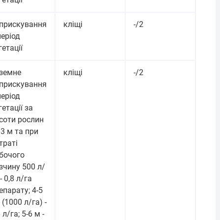
прискування
кліщі
-/2
період
гетації
земне
кліщі
-/2
прискування
період
гетації за
соти рослин
- 3 м та при
траті
бочого
зчину 500 л/
- 0,8 л/га
епарату; 4-5
- (1000 л/га) -
 л/га; 5-6 м -