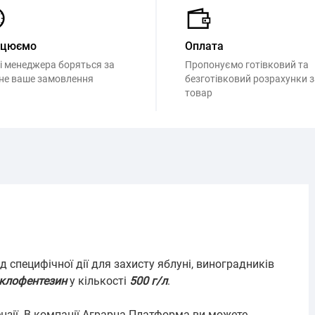
ацюємо
Оплата
і менеджера боряться за
Пропонуємо готівковий та
не ваше замовлення
безготівковий розрахунки з
товар
 специфічної дії для захисту яблуні, виноградників
клофентезин
у кількості
500 г/л
.
нзії. В компанії Аграрна Платформа ви можете