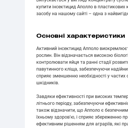
купити інсектицид Аполло в пластикових ка
засобу на нашому сайті – одна з найвигідн
Основні характеристики
Активний інсектицид Апполо виокремлюєт
рослин. Він відзначається високою біоло
контролювати яйця та ранні стадії розви
павутинного кліща, забезпечуючи надійний
сприяє зменшенню необхідності у частих 
шкідників.
Завдяки ефективності при високих темпе
літнього періоду, забезпечуючи ефективні
також відзначити, що Апполо є безпечним
їхньому здоров'ю, і сприяє збереженню пр
ефективним рішенням для аграріїв, які пра