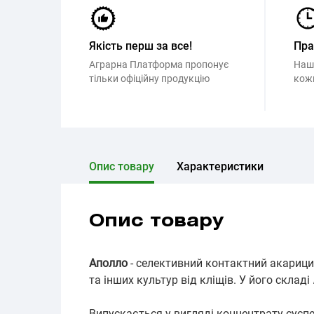
Якість перш за все!
Пр
Аграрна Платформа пропонує
Наш
тільки офіційну продукцію
кож
Опис товару
Характеристики
Опис товару
Аполло
- селективний контактний акарицид
та інших культур від кліщів. У його складі
Випускається у вигляді концентрату суспе