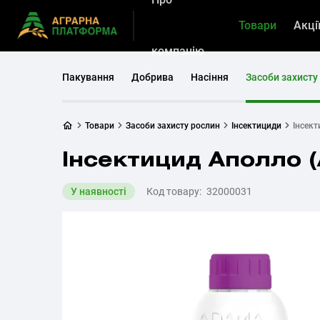
Товари
Акці
компанію
Пакування
Добрива
Насіння
Засоби захисту
Товари
Засоби захисту рослин
Інсектициди
Інсект
Інсектицид Аполло 
У наявності
Код товару:
32000031