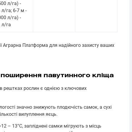
500 л/га) -
 л/га; 6-7 м -
000 л/га) -
2 л/га
ії Аграрна Платформа для надійного захисту ваших
 поширення павутинного кліща
в рештках рослин є однією з ключових
логості значно знижують плодючість самок, а сухі
лькості вилуплення яєць.
12 – 13°С, запліднені самки мігрують з місць