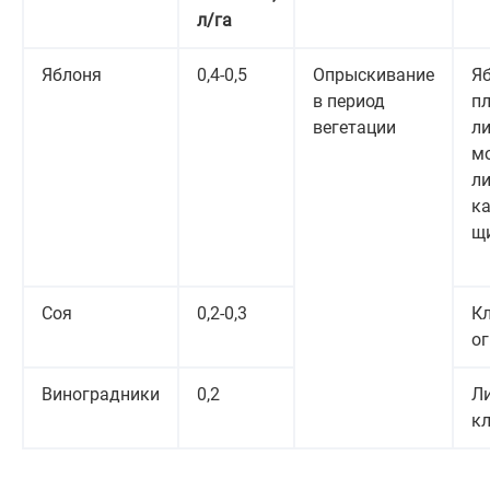
л/га
Яблоня
0,4-0,5
Опрыскивание
Я
в период
пл
вегетации
л
мо
л
к
щ
Соя
0,2-0,3
Кл
ог
Виноградники
0,2
Ли
к