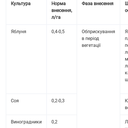
Культура
Норма
Фаза внесення
Ш
внесення,
о
л/га
Яблуня
0,4-0,5
Обприскування
Я
в період
п
вегетації
п
л
м
л
к
щ
Соя
0,2-0,3
К
в
Виноградники
0,2
Л