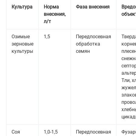
Культура
Норма
Фаза внесения
Вредо
внесения,
объек
л/т
Озимые
1,5
Передпосевная
Тверд
зерновые
обработка
корне
культуры
семян
плесе
снежн
септор
альте
Тли, х
жужел
злако
прово
хлебн
цикад
Соя
1,0-1,5
Передпосевная
Фузар