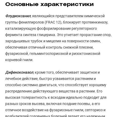
Основные характеристики
Флудиоксанил
, являющийся представителем химической
группы фенилпиролов (FRAC 12), блокирует протеинкиназу,
катализирующую фосфорилирование регуляторного
фермента синтеза глицерина. Это угнетает прорастание спор,
зародышевых трубок и мицелия на поверхности семян,
обеспечивая отличный контроль снежной плесени,
фузариозной, гельминтоспориозной и ризоктониозной
корневой гнили.
Дифеноконазол
, кроме того, обеспечивает защитное и
лечебное действие, быстро усваивается растением и
способно системно двигаться, что способствует хорошему
распределению действующего вещества в растении. Его
высокая толерантность к всходам идеально подходит для
разных сроков высева, включая поздние посевы, а его
отличное воздействие на фузариозные гнили, септориоз и
возбудителей головневых болезней делает его надежным