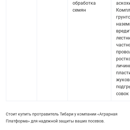
обработка
аскох
семян
Компл
грунт
назем
вреди
лестни
частн
прово
ростк
личин
пласт
жуков
подгр
совок
Стоит купить протравитель Тибари у компании «Аграрная
Платформа» для надежной защиты ваших посевов.