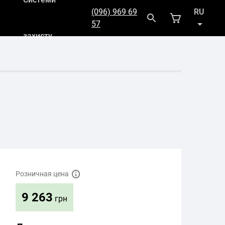
(096) 969 69
RU
57
захисту
UK
Розничная цена
9 263
грн