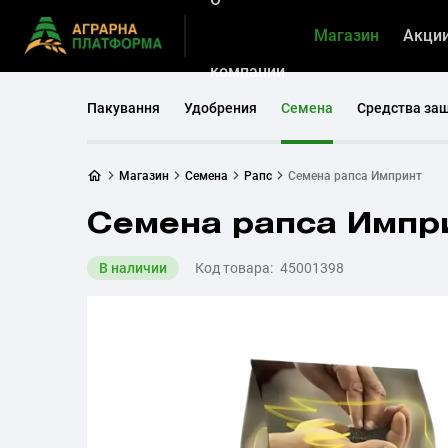
Магазин
Акци
компании
Пакування
Удобрения
Семена
Средства за
Магазин
Семена
Рапс
Семена рапса Импринт
Семена рапса Импр
В наличии
Код товара:
45001398