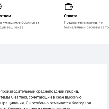
отаем
Оплата
и менеджера борются за
Предлагаем наличный и
дый ваш заказ
безналичный расчеты за т
производительный среднепоздний гибрид,
емы Clearfield, сочетающий в себе высокую
выращивания. Он особенно отмечается благодаря
ным болезням рапса и механическому