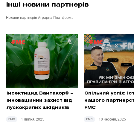
Інші новини партнерів
Новини партнерів Аграрна Платформа
Інсектицид Вантакор® –
Спільний успіх: іс
інноваційний захист від
нашого партнерст
лускокрилих шкідників
FMC
1 липня, 2025
10 червня, 2025
FMC
FMC