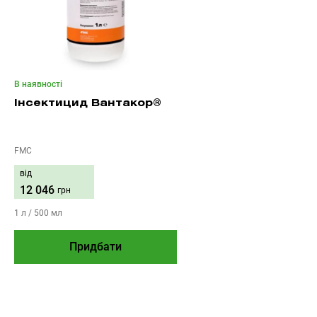
В наявності
Інсектицид Вантакор®
FMC
від
12 046
грн
1 л / 500 мл
Придбати