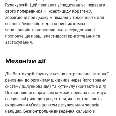
Rynaxypyr®. Цей препарат успадкував усі переваги
свого попередника – інсектициду Кораген®,
зберігаючи при цьому мінімальну токсичність для
ссавців, безпечність для корисних комах-
запилювачів та навколишнього середовища, і
пропонує ще кращі властивості приготування та
застосування.
Механізм дії
Дія Вантакор® ґрунтується на потраплянні активної
речовини до організму шкідника через його травну
систему (шлункова дія) та кутикулу (контактна дія).
Потрапляючи в організм комахи, препарат активує
специфічні рианідин-рецептори, які контролюють
скорочення м'язів шляхом регулювання запасів
кальцію. Безконтрольне виведення кальцію з