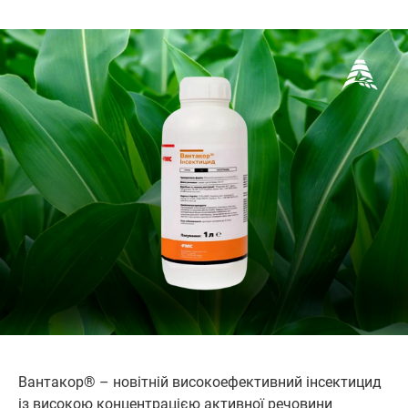
Вантакор® – новітній високоефективний інсектицид
із високою концентрацією активної речовини