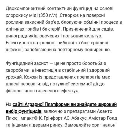
Двокомпонентний контактний фунгіцид на основі
хлорокису міді (350 г/л). Створює на поверхні
рослини захисний бар’єр, блокуючи обмінні процеси в
клітинах грибів і бактерій. Призначений для садів,
виноградників, овочевих і польових культур.
Ефективно контролює грибкові та бактеріальні
інфекції, запобігаючи їх повторному поширенню.
Фунгіцидний захист — це не просто боротьба з
хворобами, а інвестиція в стабільний і здоровий
урожай. Кожен із представлених препаратів має
власні переваги: від потужної системної дії до
фізіологічного «зеленого ефекту».
На
сайті Аграрної Платформи ви знайдете широкий
вибір фунгіцидів
, включно з препаратами Аканто
Плюс, Імпакт® К, Грінфорт АС, Абакус, Амістар Голд
та іншими лідерами ринку. Замовляйте оригінальні