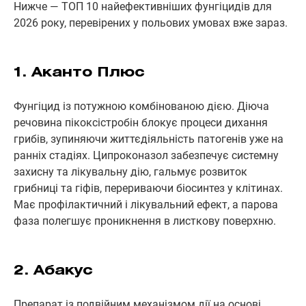
Нижче — ТОП 10 найефективніших фунгіцидів для
2026 року, перевірених у польових умовах вже зараз.
1. Аканто Плюс
Фунгіцид із потужною комбінованою дією. Діюча
речовина пікоксістробін блокує процеси дихання
грибів, зупиняючи життєдіяльність патогенів уже на
ранніх стадіях. Ципроконазол забезпечує системну
захисну та лікувальну дію, гальмує розвиток
грибниці та гіфів, перериваючи біосинтез у клітинах.
Має профілактичний і лікувальний ефект, а парова
фаза полегшує проникнення в листкову поверхню.
2. Абакус
Препарат із подвійним механізмом дії на основі