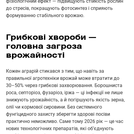
фізіологічний ефект — підвищують стійкість рослин
до стресів, покращують фотосинтез і сприяють
формуванню стабільного врожаю.
Грибкові хвороби —
головна загроза
врожайності
Кожен аграрій стикався з тим, що навіть за
правильної агротехніки врожай може втратити до
30–50% через грибкові захворювання. Борошниста
роса, септоріоз, фузаріоз, іржа — ці інфекції не лише
знижують урожайність, а й погіршують якість зерна,
олії чи кормової сировини. Без системного
фунгіцидного захисту зберегти здорові посіви
практично неможливо. Саме тому 2026 рік — це час
нових технологічних препаратів, які об’єднують