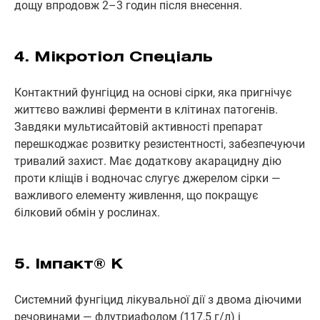
дощу впродовж 2–3 годин після внесення.
4. Мікротіол Спеціаль
Контактний фунгіцид на основі сірки, яка пригнічує
життєво важливі ферменти в клітинах патогенів.
Завдяки мультисайтовій активності препарат
перешкоджає розвитку резистентності, забезпечуючи
тривалий захист. Має додаткову акарацидну дію
проти кліщів і водночас слугує джерелом сірки —
важливого елементу живлення, що покращує
білковий обмін у рослинах.
5. Імпакт® К
Системний фунгіцид лікувальної дії з двома діючими
речовинами — флутриафолом (117,5 г/л) і