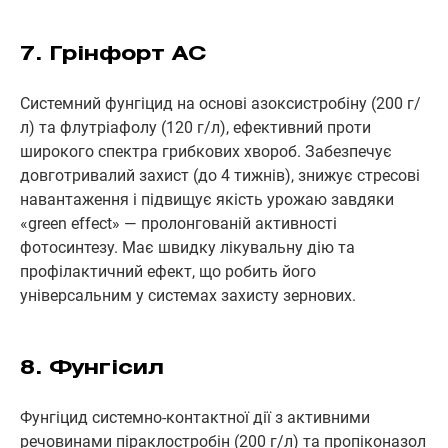
7. Грінфорт АС
Системний фунгіцид на основі азоксистробіну (200 г/
л) та флутріафолу (120 г/л), ефективний проти
широкого спектра грибкових хвороб. Забезпечує
довготривалий захист (до 4 тижнів), знижує стресові
навантаження і підвищує якість урожаю завдяки
«green effect» — пролонгованій активності
фотосинтезу. Має швидку лікувальну дію та
профілактичний ефект, що робить його
універсальним у системах захисту зернових.
8. Фунгісил
Фунгіцид системно-контактної дії з активними
речовинами піраклостробін (200 г/л) та пропіконазол