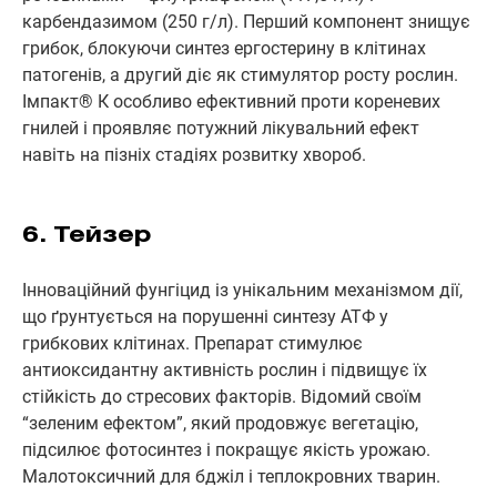
карбендазимом (250 г/л). Перший компонент знищує
грибок, блокуючи синтез ергостерину в клітинах
патогенів, а другий діє як стимулятор росту рослин.
Імпакт® К особливо ефективний проти кореневих
гнилей і проявляє потужний лікувальний ефект
навіть на пізніх стадіях розвитку хвороб.
6. Тейзер
Інноваційний фунгіцид із унікальним механізмом дії,
що ґрунтується на порушенні синтезу АТФ у
грибкових клітинах. Препарат стимулює
антиоксидантну активність рослин і підвищує їх
стійкість до стресових факторів. Відомий своїм
“зеленим ефектом”, який продовжує вегетацію,
підсилює фотосинтез і покращує якість урожаю.
Малотоксичний для бджіл і теплокровних тварин.