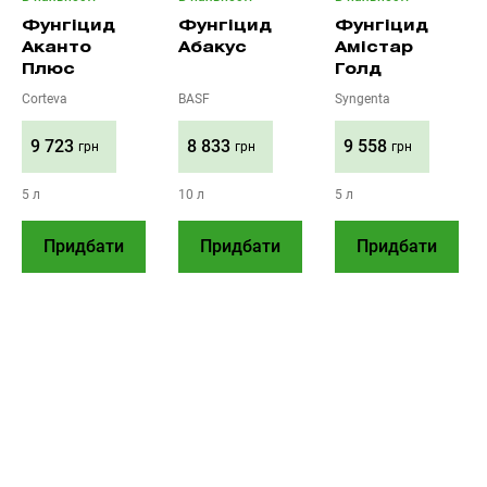
Фунгіцид
Фунгіцид
Фунгіцид
Аканто
Абакус
Амістар
Плюс
Голд
Corteva
BASF
Syngenta
9 723
8 833
9 558
грн
грн
грн
5 л
10 л
5 л
Придбати
Придбати
Придбати