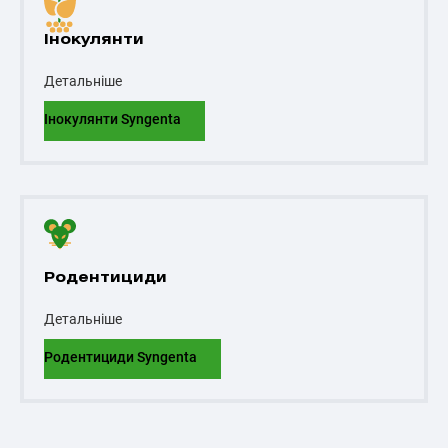
Інокулянти
Детальніше
Інокулянти Syngenta
Родентициди
Детальніше
Родентициди Syngenta