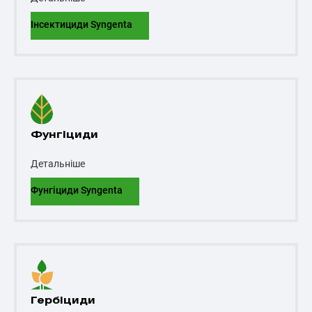
Інсектициди Syngenta
Фунгіциди
Детальніше
Фунгіциди Syngenta
Гербіциди