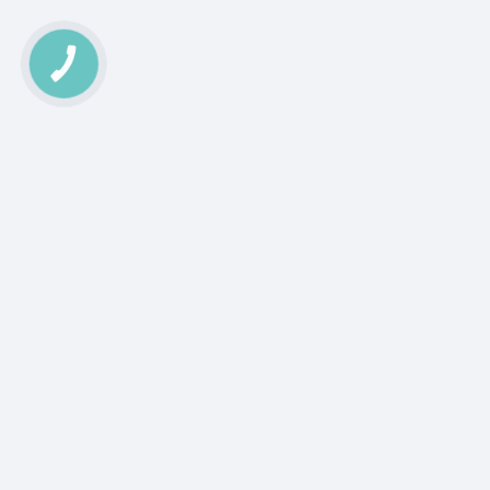
КНОПКА
ЗВ'ЯЗКУ
Аграрна Платформа