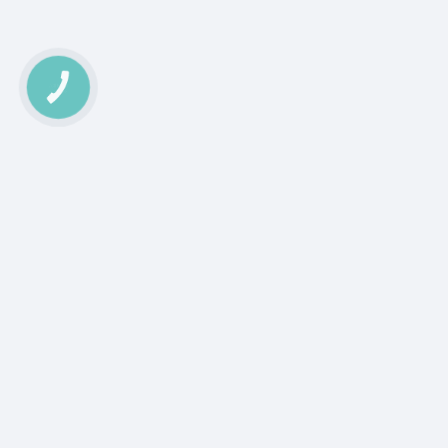
КНОПКА
ЗВ'ЯЗКУ
Аграрна Платформа