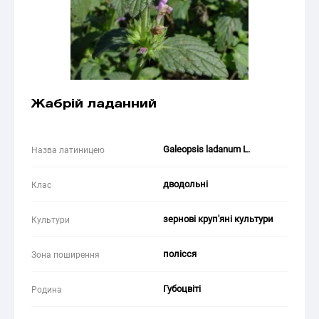
Жабрій ладанний
Galeopsis ladanum L.
Назва латиницею
дводольні
Клас
зернові круп'яні культури
Культури
полісся
Зона поширення
Губоцвіті
Родина