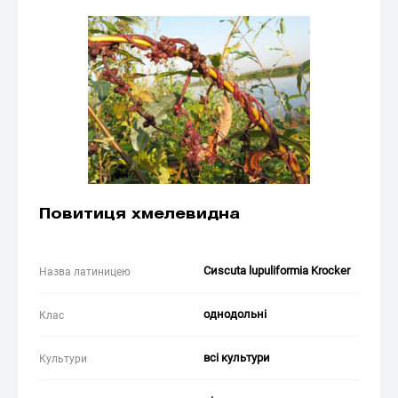
Повитиця хмелевидна
Сиscuta lupuliformiа Krocker
Назва латиницею
однодольні
Клас
всі культури
Культури