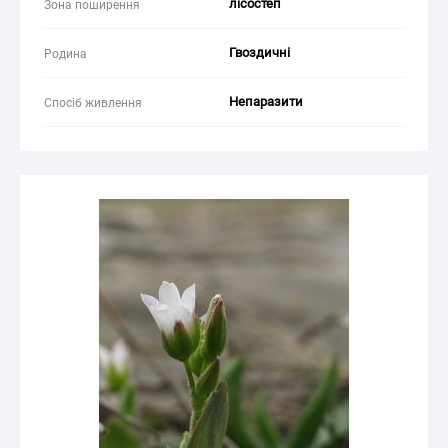
лісостеп
Зона поширення
Гвоздичні
Родина
Непаразити
Спосіб живлення