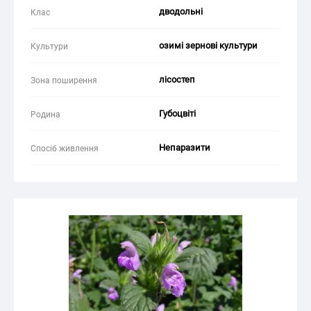
дводольні
Клас
озимі зернові культури
Культури
лісостеп
Зона поширення
Губоцвіті
Родина
Непаразити
Спосіб живлення