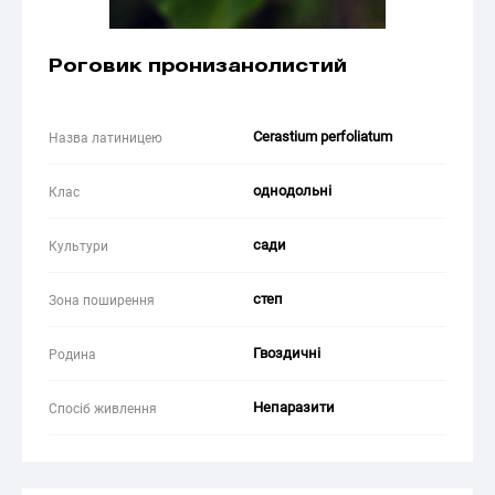
Роговик пронизанолистий
Cerastium perfoliatum
Назва латиницею
однодольні
Клас
сади
Культури
степ
Зона поширення
Гвоздичні
Родина
Непаразити
Спосіб живлення