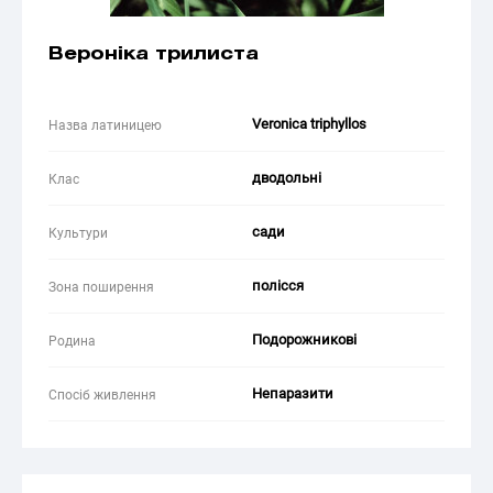
Вероніка трилиста
Veronica triphyllos
Назва латиницею
дводольні
Клас
сади
Культури
полісся
Зона поширення
Подорожникові
Родина
Непаразити
Спосіб живлення