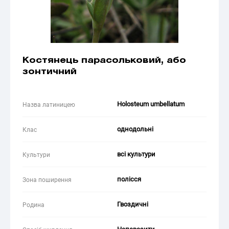
Костянець парасольковий, або
зонтичний
Holosteum umbellatum
Назва латиницею
однодольні
Клас
всі культури
Культури
полісся
Зона поширення
Гвоздичні
Родина