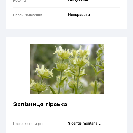
Гвоздикові
Родина
Непаразити
Спосіб живлення
Залізниця гірська
Sideritis montana L.
Назва латиницею