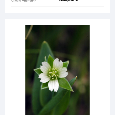
Непаразити
Спосіб живлення