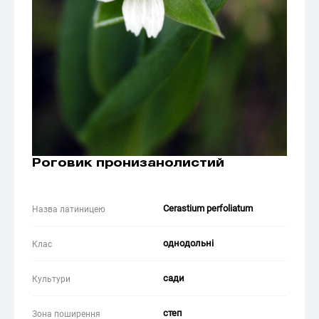
Роговик пронизанолистий
Cerastium perfoliatum
Назва латиницею
однодольні
Клас
сади
Культури
степ
Зона поширення