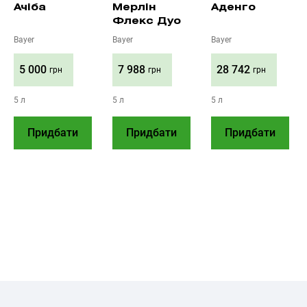
Ачіба
Мерлін
Аденго
Флекс Дуо
Bayer
Bayer
Bayer
5 000
7 988
28 742
грн
грн
грн
5 л
5 л
5 л
Придбати
Придбати
Придбати