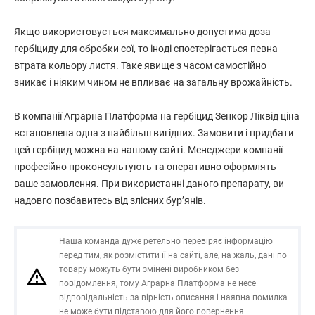
Якщо використовується максимально допустима доза
гербіциду для обробки сої, то іноді спостерігається певна
втрата кольору листя. Таке явище з часом самостійно
зникає і ніяким чином не впливає на загальну врожайність.
В компанії Аграрна Платформа на гербіцид Зенкор Ліквід ціна
встановлена одна з найбільш вигідних. Замовити і придбати
цей гербіцид можна на нашому сайті. Менеджери компанії
професійно проконсультують та оперативно оформлять
ваше замовлення. При використанні даного препарату, ви
надовго позбавитесь від злісних бур’янів.
Наша команда дуже ретельно перевіряє інформацію
перед тим, як розмістити її на сайті, але, на жаль, дані по
товару можуть бути змінені виробником без
повідомлення, тому Аграрна Платформа не несе
відповідальність за вірність описання і наявна помилка
не може бути підставою для його повернення.