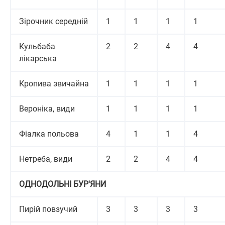
Зірочник середній
1
1
1
1
Кульбаба
2
2
4
4
лікарська
Кропива звичайна
1
1
1
1
Вероніка, види
1
1
1
1
Фіалка польова
4
1
1
4
Нетреба, види
2
2
4
4
ОДНОДОЛЬНІ БУР'ЯНИ
Пирій повзучий
3
3
3
3