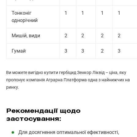
Тонконіг
1
1
1
1
однорічний
Мишій, види
2
2
2
2
Гумай
3
3
2
3
Ви можете вигідно купити гербіцид Зенкор Ліквід – ціна, яку
пропонує компанія Аграрна Платформа одна з найнижчих на
ринку.
Рекомендації щодо
застосування:
Для досягнення оптимальної ефективності,