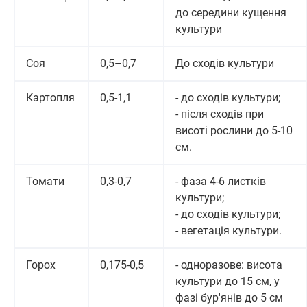
до середини кущення
культури
Соя
0,5–0,7
До сходів культури
Картопля
0,5-1,1
- до сходів культури;
- після сходів при
висоті рослини до 5-10
см.
Томати
0,3-0,7
- фаза 4-6 листків
культури;
- до сходів культури;
- вегетація культури.
Горох
0,175-0,5
- одноразове: висота
культури до 15 см, у
фазі бур'янів до 5 см