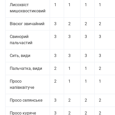
Лисохвіст
1
1
1
1
мишохвостиковий
Вівсюг звичайний
3
2
2
2
Свинорий
3
3
3
3
пальчастий
Сить, види
3
3
3
3
Пальчатка, види
2
1
1
2
Просо
2
1
1
1
напівквітуче
Просо селянське
3
2
2
2
Просо куряче
3
2
2
2