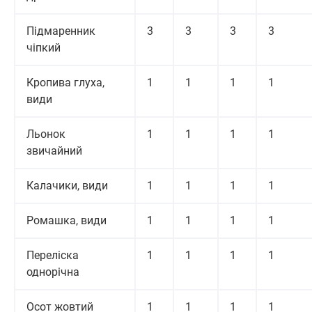
Підмаренник
3
3
3
3
чіпкий
Кропива глуха,
1
1
1
1
види
Льонок
1
1
1
1
звичайний
Калачики, види
1
1
1
1
Ромашка, види
1
1
1
1
Переліска
1
1
1
1
однорічна
Осот жовтий
1
1
1
1