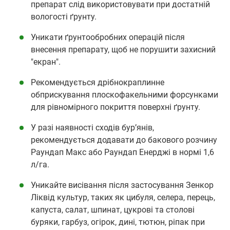
препарат слід використовувати при достатній
вологості ґрунту.
Уникати ґрунтообробних операцій після
внесення препарату, щоб не порушити захисний
"екран".
Рекомендується дрібнокраплинне
обприскування плоскофакельними форсунками
для рівномірного покриття поверхні ґрунту.
У разі наявності сходів бур’янів,
рекомендується додавати до бакового розчину
Раундап Макс або Раундап Енерджі в нормі 1,6
л/га.
Уникайте висівання після застосування Зенкор
Ліквід культур, таких як цибуля, селера, перець,
капуста, салат, шпинат, цукрові та столові
буряки, гарбуз, огірок, дині, тютюн, ріпак при