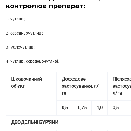
контролює препарат:
1- чутливі;
2- середньочутливі;
3- малочутливі;
4- чутливі, середньочутливі.
Шкодочинний
Досходове
Післясх
об'єкт
застосу­вання, л/
застосу
га
л/га
0,5
0,75
1,0
0,5
ДВОДОЛЬНІ БУР'ЯНИ