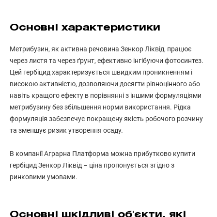
Основні характеристики
Метрибузин, як активна речовина Зенкор Ліквід, працює
через листя та через ґрунт, ефективно інгібуючи фотосинтез.
Цей гербіцид характеризується швидким проникненням і
високою активністю, дозволяючи досягти рівноцінного або
навіть кращого ефекту в порівнянні з іншими формуляціями
метрибузину без збільшення норми використання. Рідка
формуляція забезпечує покращену якість робочого розчину
та зменшує ризик утворення осаду.
В компанії Аграрна Платформа можна прибутково купити
гербіцид Зенкор Ліквід – ціна пропонується згідно з
ринковими умовами.
Основні шкідливі об'єкти, які