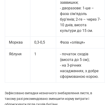
заввишки;
- дворазове: 1-ше –
фаза сім'ядоль
бур'янів; 2-ге – через 7-
10 днів, висота
культури до 15 см.
Морква
0,3-0,5
Фаза «олівця»
Яблуня
1
- початок сходів
(висота до 5 см);
- на 3-річних
насадженнях, з добре
сформованою корою.
Зафіксовано випадки незначного знебарвлення листя, в
такому разі рекомендовано зменшити норму витрати і
обприскувати після сходів бур’яну.