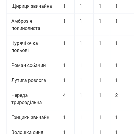
Щириця звичайна
1
1
1
1
Амброзія
1
1
1
1
полинолиста
Курячі очка
1
1
1
1
польові
Роман собачий
1
1
1
1
Лутига розлога
1
1
1
1
Череда
4
1
1
2
трироздільна
Грицики звичайні
1
1
1
1
Волошка синя
1
1
1
1