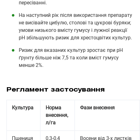
пересіванні.
На наступний рік після використання препарату
не висівайте цибулю, столові та цукрові буряки;
умови низького вмісту гумусу і лужної реакції
рН збільшують ризик для хрестоцвітих культур.
Ризик для вказаних культур зростає при pH
ґрунту більше ніж 7,5 та коли вміст гумусу
менше 2%.
Регламент застосування
Культура
Норма
Фази внесення
внесення,
л/га
Пшениця
0,3-0,4
Восени від 3-х листків