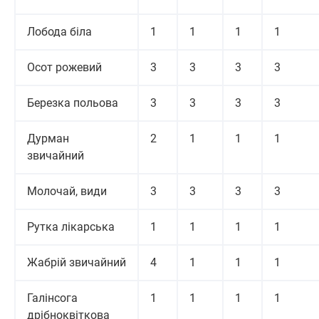
Лобода біла
1
1
1
1
Осот рожевий
3
3
3
3
Березка польова
3
3
3
3
Дурман
2
1
1
1
звичайний
Молочай, види
3
3
3
3
Рутка лікарська
1
1
1
1
Жабрій звичайний
4
1
1
1
Галінсога
1
1
1
1
дрібноквіткова