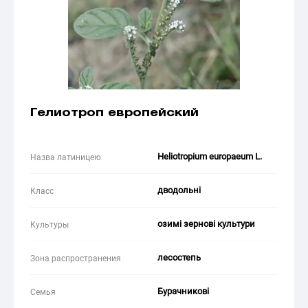
Гелиотроп европейский
Heliotropium europaeum L.
Назва латиницею
дводольні
Класс
озимі зернові культури
Культуры
лесостепь
Зона распространения
Бурачникові
Семья