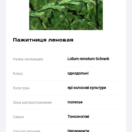
Пажитниця леновая
Lolium remotum Schrank
Назва латиницею
однодольні
Класс
ярі колосові культури
Культуры
полесье
Зона распространения
Тонконогові
Семья
Непаразити
Способ питания