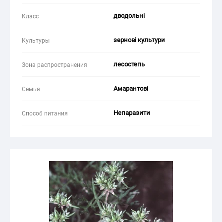
дводольні
Класс
зернові культури
Культуры
лесостепь
Зона распространения
Амарантові
Семья
Непаразити
Способ питания