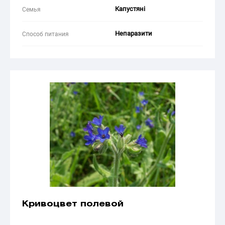
Капустяні
Семья
Непаразити
Способ питания
Кривоцвет полевой