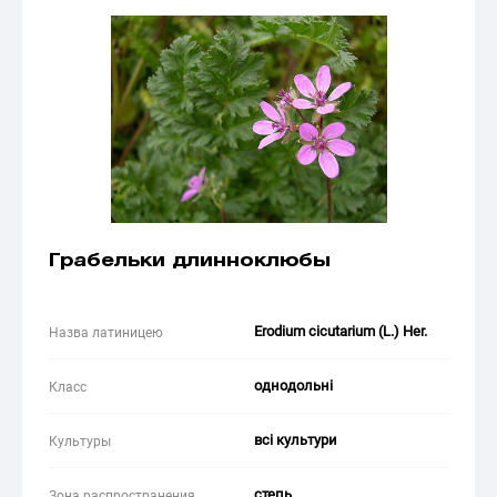
Грабельки длинноклюбы
Erodium cicutarium (L.) Her.
Назва латиницею
однодольні
Класс
всі культури
Культуры
степь
Зона распространения