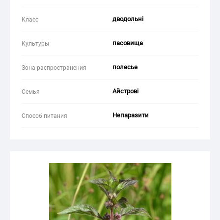
дводольні
Класс
пасовища
Культуры
полесье
Зона распространения
Айстрові
Семья
Непаразити
Способ питания