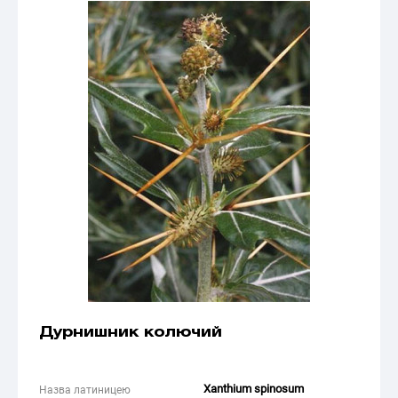
Дурнишник колючий
Xanthium spinosum
Назва латиницею