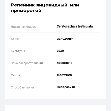
Репейник яйцевидный, или
пряморогой
Ceratocephala testiculata
Назва латиницею
однодольні
Класс
сади
Культуры
лесостепь
Зона распространения
Жовтецеві
Семья
Непаразити
Способ питания