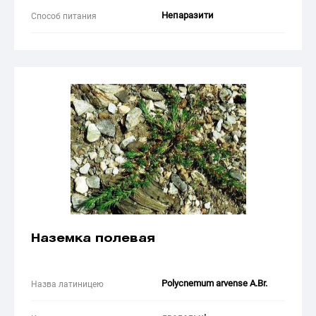
Непаразити
Способ питания
Наземка полевая
Polycnemum arvense A.Br.
Назва латиницею