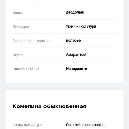
дводольні
Класс
технічні культури
Культуры
полесье
Зона распространения
Амарантові
Семья
Непаразити
Способ питания
Комелина обыкновенная
Commelina communis L.
Назва латиницею