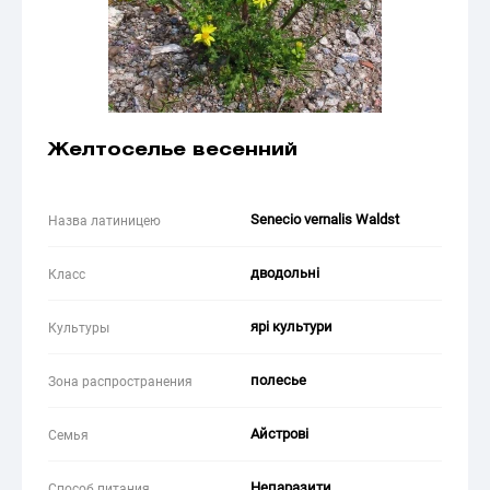
Желтоселье весенний
Senecio vernalis Waldst
Назва латиницею
дводольні
Класс
ярі культури
Культуры
полесье
Зона распространения
Айстрові
Семья
Непаразити
Способ питания