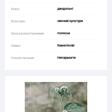
дводольні
Класс
овочеві культури
Культуры
полесье
Зона распространения
Камелінові
Семья
Непаразити
Способ питания