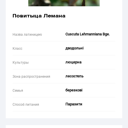
Повитыца Лемана
Cuscuta Lehmanniana Bge.
Назва латиницею
дводольні
Класс
люцерна
Культуры
лесостепь
Зона распространения
березкові
Семья
Паразити
Способ питания