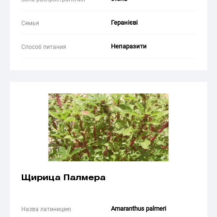
Геранієві
Семья
Непаразити
Способ питания
Щирица Палмера
Amaranthus palmeri
Назва латиницею