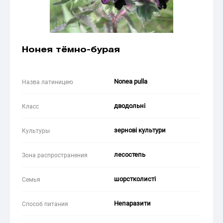
Нонея тёмно-бурая
Nonea pulla
Назва латиницею
дводольні
Класс
зернові культури
Культуры
лесостепь
Зона распространения
шорстколисті
Семья
Непаразити
Способ питания