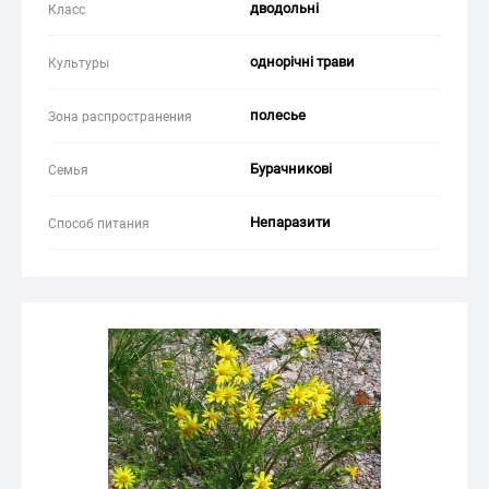
дводольні
Класс
однорічні трави
Культуры
полесье
Зона распространения
Бурачникові
Семья
Непаразити
Способ питания