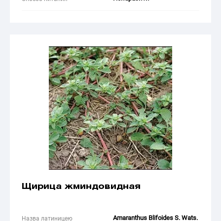
Щирица жминдовидная
Amaranthus Blifoides S. Wats.
Назва латиницею