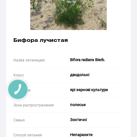
Бифора лучистая
Bifora radians Bierb.
Назва латиницею
дводольні
Класс
ярі зернові культури
Культуры
полесье
Зона распространения
Зонтичні
Семья
Непаразити
Способ питания