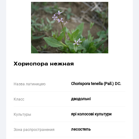
Хориспора нежная
Chorispora tenella (Pall.) DC.
Назва латиницею
дводольні
Класс
ярі колосові культури
Культуры
лесостепь
Зона распространения