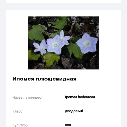
Ипомея плющевидная
Ipomea hederaсea
Назва латиницею
дводольні
Класс
соя
Культуры