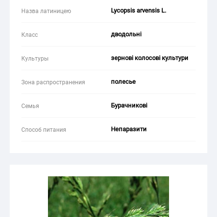
Lycopsis arvensis L.
Назва латиницею
дводольні
Класс
зернові колосові культури
Культуры
полесье
Зона распространения
Бурачникові
Семья
Непаразити
Способ питания