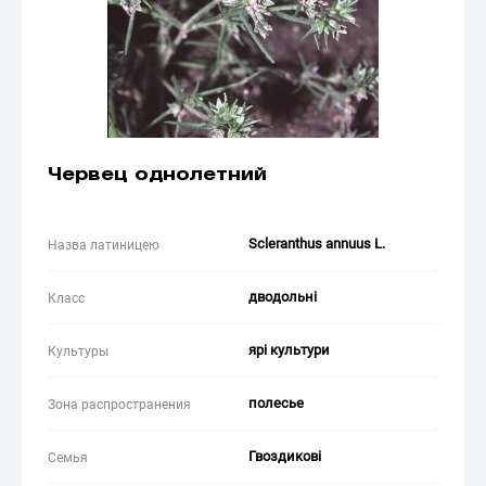
Червец однолетний
Scleranthus annuus L.
Назва латиницею
дводольні
Класс
ярі культури
Культуры
полесье
Зона распространения
Гвоздикові
Семья