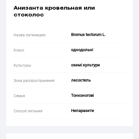
Анизанта кровельная или
стоколос
Bromus teсtorum L.
Назва латиницею
однодольні
Класс
озимі культури
Культуры
лесостепь
Зона распространения
Тонконогові
Семья
Непаразити
Способ питания