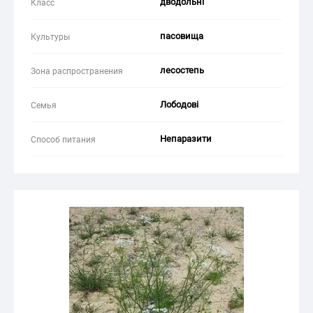
дводольні
Класс
пасовища
Культуры
лесостепь
Зона распространения
Лободові
Семья
Непаразити
Способ питания