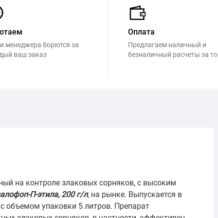
отаем
Оплата
и менеджера борются за
Предлагаем наличный и
дый ваш заказ
безналичный расчеты за т
ный на контроле злаковых сорняков, с высоким
алофоп-П-этила, 200 г/л
, на рынке. Выпускается в
 с объемом упаковки 5 литров. Препарат
тных злаковых сорняков, в частности, эффективен