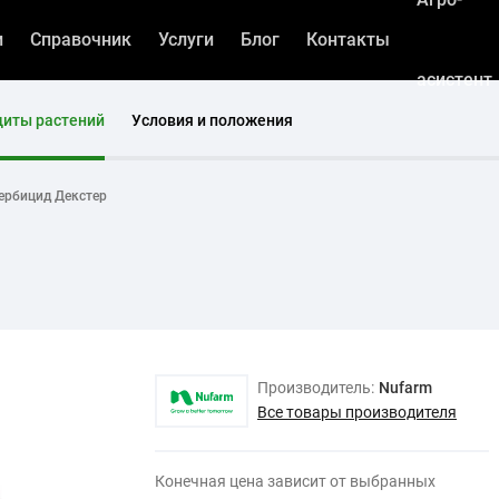
и
Справочник
Услуги
Блог
Контакты
асистент
щиты растений
Условия и положения
ербицид Декстер
Производитель:
Nufarm
Все товары производителя
Конечная цена зависит от выбранных