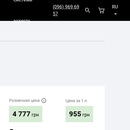
(096) 969 69
RU
57
захисту
UK
Розничная цена
Цена за 1 л.
955
4 777
грн
грн