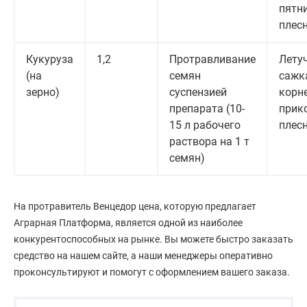
пятни
плес
Кукуруза
1,2
Протравливание
Лету
(на
семян
сажк
зерно)
суспензией
корн
препарата (10-
прик
15 л рабочего
плес
раствора на 1 т
семян)
На протравитель Венцедор цена, которую предлагает
Аграрная Платформа, является одной из наиболее
конкурентоспособных на рынке. Вы можете быстро заказать
средство на нашем сайте, а наши менеджеры оперативно
проконсультируют и помогут с оформлением вашего заказа.