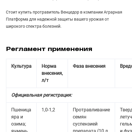
Стоит купить протравитель Венцедор в компании Аграрная
Платформа для надежной защиты вашего урожая от
широкого спектра болезней.
Регламент применения
Культура
Норма
Фаза внесения
Вред
внесения,
л/т
Официальная регистрация:
Пшеница
1,0-1,2
Протравливание
Тверд
яра и
семян
летуч
озима;
суспензией
гель
ячмень
препарата (10 л
и фу