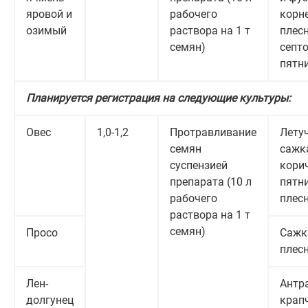
яровой и
рабочего
корне
озимый
раствора на 1 т
плесн
семян)
септо
пятн
Планируется регистрация на следующие культуры:
Овес
1,0-1,2
Протравливание
Лету
семян
сажка
суспензией
кори
препарата (10 л
пятни
рабочего
плес
раствора на 1 т
семян)
Просо
Сажк
плес
Лен-
Антр
долгунец
крап